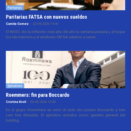
Paritarias
Paritarias FATSA con nuevos sueldos
Camila Gomez
-
22/04/2026 14:30
El INDEC dio la inflación más alta del año la semana pasada y al toque
los laboratorios y el sindicato FATSA salieron a cerrar...
Ejecutivos
Roemmers: fin para Boccardo
Cristina Kroll
-
20/05/2026 13:00
En el grupo Roemmers se cerró el ciclo de Luciano Boccardo y tras
casi tres décadas. El ejecutivo actuaba como gerente general del
holding...