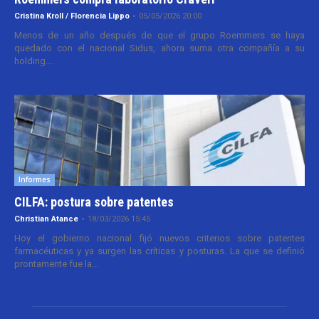
Cristina Kroll / Florencia Lippo
-
05/05/2026 20:00
Menos de un año después de que el grupo Roemmers se haya
quedado con el nacional Sidus, ahora suma otra compañía a su
holding....
Informes
CILFA: postura sobre patentes
Christian Atance
-
18/03/2026 15:45
Hoy el gobierno nacional fijó nuevos criterios sobre patentes
farmacéuticas y ya surgen las críticas y posturas. La que se definió
prontamente fue la...