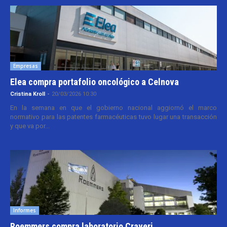
Empresas
Elea compra portafolio oncológico a Celnova
Cristina Kroll
-
20/03/2026 10:30
En la semana en que el gobierno nacional aggiornó el marco
normativo para las patentes farmacéuticas tuvo lugar una transacción
y que va por...
Informes
Roemmers compra laboratorio Craveri