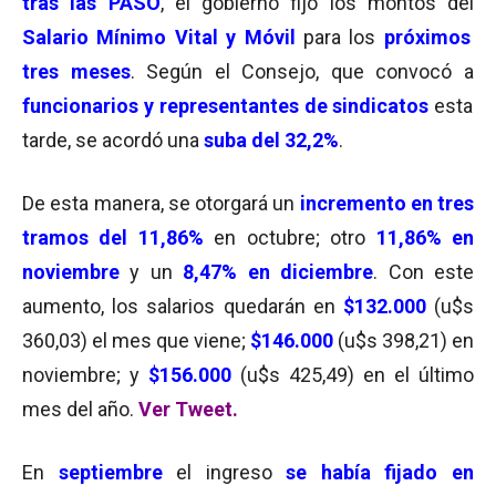
tras las PASO
, el gobierno fijó los montos del
Salario Mínimo Vital y Móvil
para los
próximos
tres meses
. Según el Consejo, que convocó a
funcionarios y representantes de sindicatos
esta
tarde, se acordó una
suba del 32,2%
.
De esta manera, se otorgará un
incremento en tres
tramos del 11,86%
en octubre; otro
11,86% en
noviembre
y un
8,47% en diciembre
. Con este
aumento, los salarios quedarán en
$132.000
(u$s
360,03) el mes que viene;
$146.000
(u$s 398,21) en
noviembre; y
$156.000
(u$s 425,49) en el último
mes del año.
Ver Tweet.
En
septiembre
el ingreso
se había fijado en