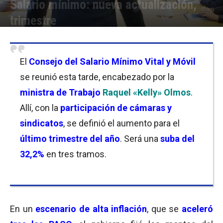
Salario mínimo: nueva actualización,
trimestre
Por
Florencia Lippo
-
27/09/2023 20:00
El
Consejo del Salario Mínimo Vital y Móvil
se reunió esta tarde, encabezado por la
ministra de Trabajo
Raquel «Kelly» Olmos
.
Allí, con la
participación de cámaras y
sindicatos
, se definió el aumento para el
último trimestre del año
. Será una
suba del
32,2%
en tres tramos.
En un
escenario de alta inflación
, que se
aceleró