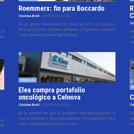
Roemmers: fin para Boccardo
R
C
Cristina Kroll
-
20/05/2026 13:00
Cr
En el grupo Roemmers se cerró el ciclo de Luciano
Boccardo y tras casi tres décadas. El ejecutivo actuaba
el
Me
como gerente general del holding...
 de
se
ot
Empresas
I
Elea compra portafolio
oncológico a Celnova
C
Cristina Kroll
-
20/03/2026 10:30
Ch
En la semana en que el gobierno nacional aggiornó el
Ho
marco normativo para las patentes farmacéuticas tuvo
pa
ana
lugar una transacción y que va por...
po
TSA