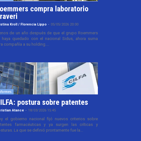
oemmers compra laboratorio
raveri
istina Kroll / Florencia Lippo
-
05/05/2026 20:00
nos de un año después de que el grupo Roemmers
 haya quedado con el nacional Sidus, ahora suma
ra compañía a su holding....
nformes
ILFA: postura sobre patentes
ristian Atance
-
18/03/2026 15:45
y el gobierno nacional fijó nuevos criterios sobre
tentes farmacéuticas y ya surgen las críticas y
sturas. La que se definió prontamente fue la...