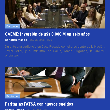
Empresas
CAEME: inversión de u$s 8.000 M en seis años
Christian Atance
-
29/05/2026 15:00
Durante una audiencia en Casa Rosada con el presidente de la Nación,
Javier Milei, y el ministro de Salud, Mario Lugones, la CAEME
oficializó...
Paritarias
Paritarias FATSA con nuevos sueldos
Camila Gomez
-
22/04/2026 14:30