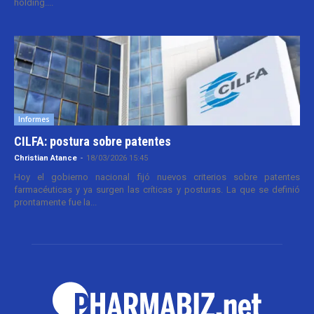
holding....
Informes
CILFA: postura sobre patentes
Christian Atance
-
18/03/2026 15:45
Hoy el gobierno nacional fijó nuevos criterios sobre patentes
farmacéuticas y ya surgen las críticas y posturas. La que se definió
prontamente fue la...