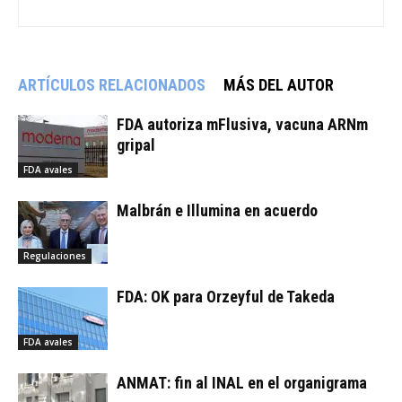
ARTÍCULOS RELACIONADOS
MÁS DEL AUTOR
FDA autoriza mFlusiva, vacuna ARNm
gripal
FDA avales
Malbrán e Illumina en acuerdo
Regulaciones
FDA: OK para Orzeyful de Takeda
FDA avales
ANMAT: fin al INAL en el organigrama