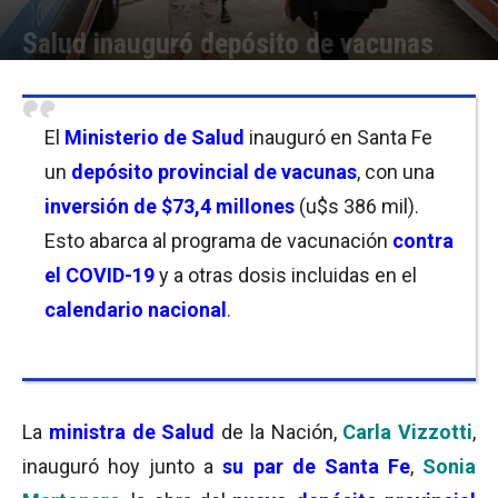
Salud inauguró depósito de vacunas
Por
Nicolás País
-
18/01/2023 19:00
El
Ministerio de Salud
inauguró en Santa Fe
un
depósito provincial de vacunas
, con una
inversión de $73,4 millones
(u$s 386 mil).
Esto abarca al programa de vacunación
contra
el COVID-19
y a otras dosis incluidas en el
calendario nacional
.
La
ministra de Salud
de la Nación,
Carla Vizzotti
,
inauguró hoy junto a
su par de Santa Fe
,
Sonia