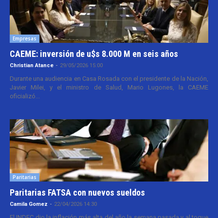
Empresas
CAEME: inversión de u$s 8.000 M en seis años
Christian Atance
-
29/05/2026 15:00
Durante una audiencia en Casa Rosada con el presidente de la Nación,
Javier Milei, y el ministro de Salud, Mario Lugones, la CAEME
oficializó...
Paritarias
Paritarias FATSA con nuevos sueldos
Camila Gomez
-
22/04/2026 14:30
El INDEC dio la inflación más alta del año la semana pasada y al toque