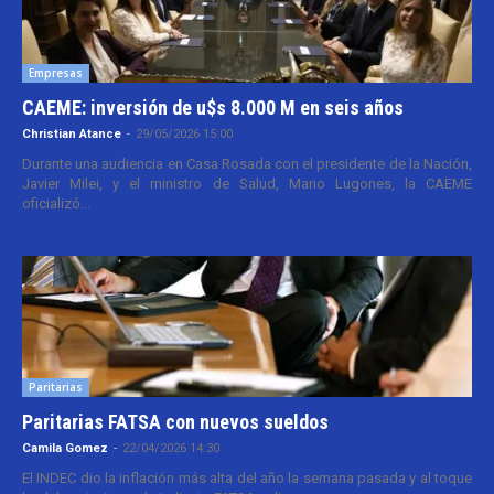
Empresas
CAEME: inversión de u$s 8.000 M en seis años
Christian Atance
-
29/05/2026 15:00
Durante una audiencia en Casa Rosada con el presidente de la Nación,
Javier Milei, y el ministro de Salud, Mario Lugones, la CAEME
oficializó...
Paritarias
Paritarias FATSA con nuevos sueldos
Camila Gomez
-
22/04/2026 14:30
El INDEC dio la inflación más alta del año la semana pasada y al toque