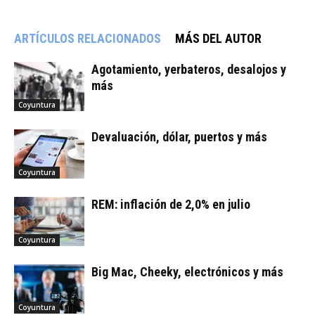
ARTÍCULOS RELACIONADOS
MÁS DEL AUTOR
Agotamiento, yerbateros, desalojos y
más
Coyuntura
Devaluación, dólar, puertos y más
Coyuntura
REM: inflación de 2,0% en julio
Coyuntura
Big Mac, Cheeky, electrónicos y más
Coyuntura