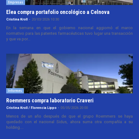
Empresas
Elea compra portafolio oncológico a Celnova
Cristina Kroll
-
20/03/2026 10:30
En la semana en que el gobierno nacional aggiornó el marco
normativo para las patentes farmacéuticas tuvo lugar una transacción
y que va por...
Informes
Roemmers compra laboratorio Craveri
Cristina Kroll / Florencia Lippo
-
05/05/2026 20:00
Menos de un año después de que el grupo Roemmers se haya
quedado con el nacional Sidus, ahora suma otra compañía a su
holding....