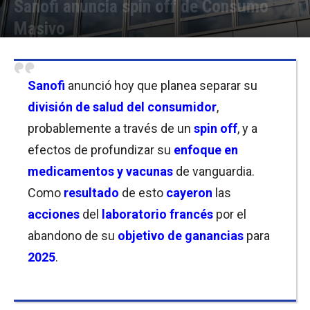
Sanofi anuncia spin off de Consumo
Masivo
Por
Joseph Foley
-
27/10/2023 08:30
Sanofi
anunció hoy que planea separar su
división de salud del consumidor
,
probablemente a través de un
spin off
, y a
efectos de profundizar su
enfoque en
medicamentos y vacunas
de vanguardia.
Como
resultado
de esto
cayeron
las
acciones
del
laboratorio francés
por
el
abandono de su
objetivo de ganancias
para
2025
.