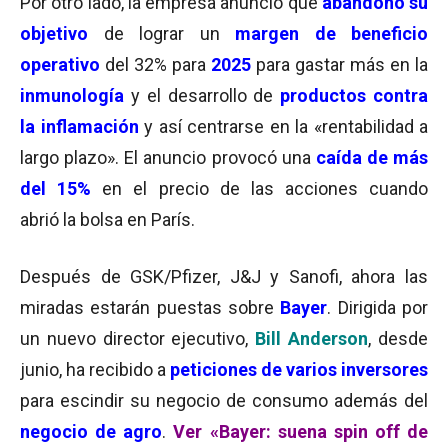
Por otro lado, la empresa anunció que
abandonó su
objetivo
de lograr un
margen de beneficio
operativo
del 32% para
2025
para gastar más en la
inmunología
y el desarrollo de
productos contra
la inflamación
y así centrarse en la «rentabilidad a
largo plazo». El anuncio provocó una
caída de más
del 15
%
en el precio de las acciones cuando
abrió la bolsa en París.
Después de GSK/Pfizer, J&J y Sanofi, ahora las
miradas estarán puestas sobre
Bayer
. D
irigida por
un nuevo director ejecutivo,
Bill Anderson
, desde
junio, ha recibido a
peticiones de varios inversores
para escindir su negocio de consumo además del
negocio de agro
.
Ver «Bayer: suena spin off de