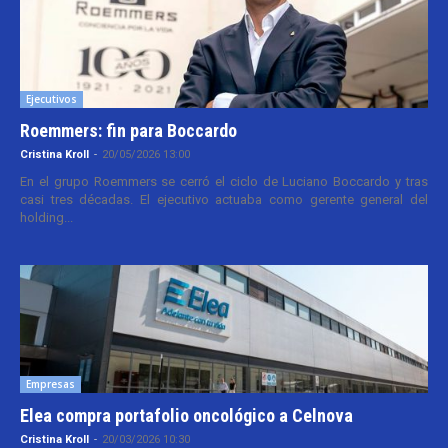
Ejecutivos
Roemmers: fin para Boccardo
Cristina Kroll
-
20/05/2026 13:00
En el grupo Roemmers se cerró el ciclo de Luciano Boccardo y tras
casi tres décadas. El ejecutivo actuaba como gerente general del
holding...
Empresas
Elea compra portafolio oncológico a Celnova
Cristina Kroll
-
20/03/2026 10:30