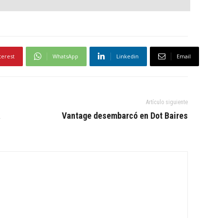
terest
WhatsApp
Linkedin
Email
Artículo siguiente
a
Vantage desembarcó en Dot Baires