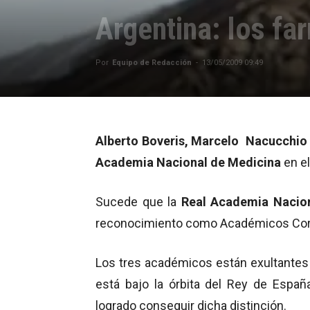
Argentina: los fa
Por
Equipo de Redacción
-
13/05/2009 09:49
Alberto Boveris, Marcelo Nacucchi
Academia Nacional de Medicina
en el
Sucede que la
Real Academia Nacion
reconocimiento como Académicos Corr
Los tres académicos están exultantes y
está bajo la órbita del Rey de Espa
logrado conseguir dicha distinción.