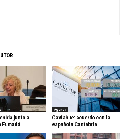
AUTOR
s
Agenda
tenida junto a
Caviahue: acuerdo con la
n Fumadó
española Cantabria