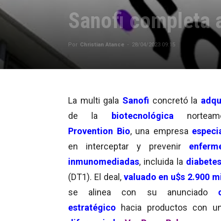
Sanofi completa a
Por
Christian Atance
-
28/04/2023 09:15
La multi gala
Sanofi
concretó la
adqui
de la
biotecnológica
norteame
Provention Bio
, una empresa
especi
en interceptar y prevenir
enferme
inmunomediadas
, incluida la
diabetes
(DT1). El deal,
valuado en u$s 2.900 m
se alinea con su anunciado
c
estratégico
hacia productos con u