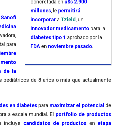
concretada en
u$s 2.900
millones
, le
permitirá
,
Sanofi
incorporar
a
Tzield
, un
dicina
innovador medicamento
para la
vadora,
diabetes tipo 1
aprobado por la
tal para
FDA
en
noviembre pasado
.
iembre
amento
n de la
es pediátricos de 8 años o más que actualmente
ades en diabetes
para
maximizar el potencial
de
ora a escala mundial. El
portfolio de productos
a incluye
candidatos de productos
en
etapa