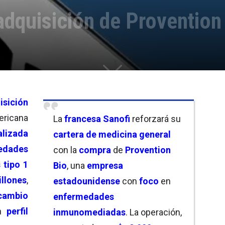
dquisición de Provention
sición
ricana
La
francesa Sanofi
reforzará su
alizada
cartera de medicina general
dades
con la
compra
de
Provention
 tipo 1
Bio
, una
empresa
illones
,
estadounidense
con
foco
en
ambio
enfermedades
n
perfil
inmunomediadas
. La operación,