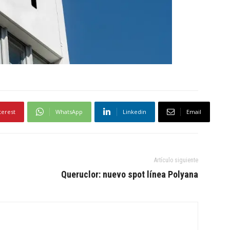
terest
WhatsApp
Linkedin
Email
Artículo siguiente
Queruclor: nuevo spot línea Polyana