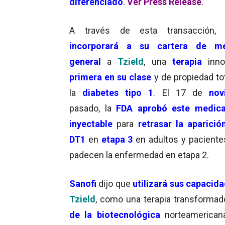
diferenciado
.
Ver Press Release
.
A través de esta transacción
incorporará a su cartera de me
genera
l
a
Tzield
, una
terapia
inno
primera en su clase
y de propiedad to
la
diabetes tipo 1
. El 17 de
nov
pasado, la
FDA aprobó este medic
inyectable
para
retrasar la aparició
DT1
en
etapa 3
en adultos y pacient
padecen la enfermedad en etapa 2.
Sanofi
dijo que
utilizará sus capacid
Tzield
, como una terapia transformad
de la biotecnológica
norteamerican