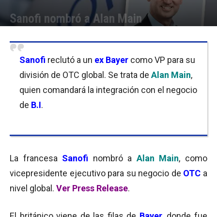
Sanofi nombró a Alan Main
Por
Equipo de Redacción
-
04/10/2016 11:45
Sanofi
reclutó a un
ex Bayer
como VP para su
división de OTC global. Se trata de
Alan Main
,
quien comandará la integración con el negocio
de
B.I
.
La francesa
Sanofi
nombró a
Alan Main
, como
vicepresidente ejecutivo para su negocio de
OTC
a
nivel global.
Ver Press Release
.
El británico viene de las filas de
Bayer
, donde fue