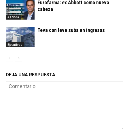
Eurofarma: ex Abbott como nueva
cabeza
Agenda
Teva con leve suba en ingresos
Ejecutivos
DEJA UNA RESPUESTA