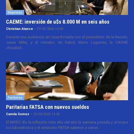
Empresas
CAEME: inversión de u$s 8.000 M en seis años
Christian Atance
-
29/05/2026 15:00
Durante una audiencia en Casa Rosada con el presidente de la Nación,
Javier Milei, y el ministro de Salud, Mario Lugones, la CAEME
oficializó...
Paritarias
Paritarias FATSA con nuevos sueldos
Camila Gomez
-
22/04/2026 14:30
El INDEC dio la inflación más alta del año la semana pasada y al toque
los laboratorios y el sindicato FATSA salieron a cerrar...