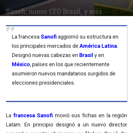
Sanofi: nuevo CEO Brasil, y más
Por
Equipo de Redacción
-
01/02/2019 10:30
La francesa
Sanofi
aggiornó su estructura en
los principales mercados de
América Latina
.
Designó nuevas cabezas en
Brasil
y en
México
, países en los que recientemente
asumieron nuevos mandatarios surgidos de
elecciones presidenciales.
La
francesa Sanofi
movió sus fichas en la región
Latam. En principio designó a un nuevo director