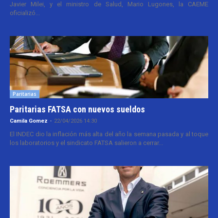
Javier Milei, y el ministro de Salud, Mario Lugones, la CAEME
oficializó...
Paritarias
Paritarias FATSA con nuevos sueldos
Camila Gomez
-
22/04/2026 14:30
El INDEC dio la inflación más alta del año la semana pasada y al toque
los laboratorios y el sindicato FATSA salieron a cerrar...