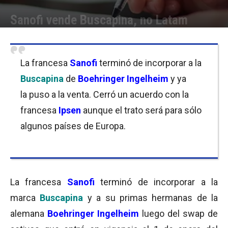
Sanofi vende Buscapina, no Latam
Por
Equipo de Redacción
-
14/02/2017 11:00
La francesa
Sanofi
terminó de incorporar a la
Buscapina
de
Boehringer Ingelheim
y ya
la puso a la venta. Cerró un acuerdo con la
francesa
Ipsen
aunque el trato será para sólo
algunos países de Europa.
La francesa
Sanofi
terminó de incorporar a la
marca
Buscapina
y a su primas hermanas de la
alemana
Boehringer Ingelheim
luego del swap de