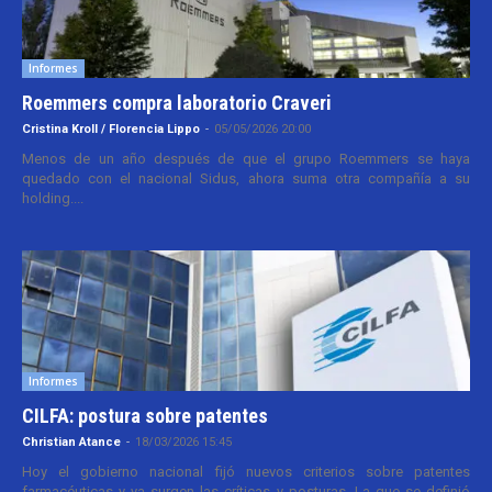
Informes
Roemmers compra laboratorio Craveri
Cristina Kroll / Florencia Lippo
-
05/05/2026 20:00
Menos de un año después de que el grupo Roemmers se haya
quedado con el nacional Sidus, ahora suma otra compañía a su
holding....
Informes
CILFA: postura sobre patentes
Christian Atance
-
18/03/2026 15:45
Hoy el gobierno nacional fijó nuevos criterios sobre patentes
farmacéuticas y ya surgen las críticas y posturas. La que se definió