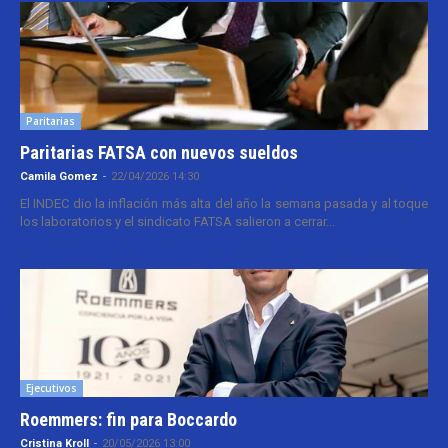
Paritarias
Paritarias FATSA con nuevos sueldos
Camila Gomez
-
22/04/2026 14:30
El INDEC dio la inflación más alta del año la semana pasada y al toque
los laboratorios y el sindicato FATSA salieron a cerrar...
Ejecutivos
Roemmers: fin para Boccardo
Cristina Kroll
-
20/05/2026 13:00