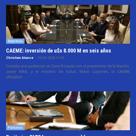
Empresas
CAEME: inversión de u$s 8.000 M en seis años
Christian Atance
-
29/05/2026 15:00
Durante una audiencia en Casa Rosada con el presidente de la Nación,
Javier Milei, y el ministro de Salud, Mario Lugones, la CAEME
oficializó...
Paritarias