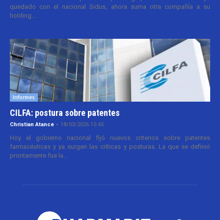
quedado con el nacional Sidus, ahora suma otra compañía a su
holding....
Informes
CILFA: postura sobre patentes
Christian Atance
-
18/03/2026 15:45
Hoy el gobierno nacional fijó nuevos criterios sobre patentes
farmacéuticas y ya surgen las críticas y posturas. La que se definió
prontamente fue la...