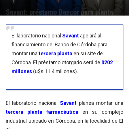
Savant: préstamo Bancor para planta
Por
Cristina Kroll
-
27/09/2017 11:00
El laboratorio nacional
Savant
apelará al
financiamiento del Banco de Córdoba para
montar una
tercera planta
en su site de
Córdoba. El préstamo otorgado será de
$202
millones
(u$s 11.4 millones).
El laboratorio nacional
Savant
planea montar una
tercera planta farmacéutica
en su complejo
industrial ubicado en Córdoba, en la localidad de El