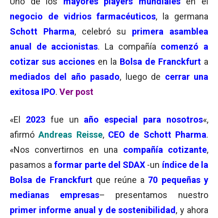
Uno de los
mayores players mundiales
en el
ne
g
ocio de vidrios farmacéuticos
, la germana
Schott Pharma
, celebró su
primera asamblea
anual de accionistas
. La compañía
comenzó a
cotizar sus acciones
en la
Bolsa de Franckfurt
a
mediados del año pasado
, luego de
cerrar una
exitosa IPO
.
Ver post
«El
2023
fue un
año especial para nosotros
«,
afirmó
Andreas Reisse
,
CEO de Schott Pharma
.
«Nos c
onvertirnos en una
compañía cotizante
,
pasamos a
formar parte del SDAX
-un
í
ndice de la
Bolsa de Franckfurt
que reúne a
70 pequeñas y
medianas empresas
– presentamos nuestro
primer informe anual y de sostenibilidad
, y ahora