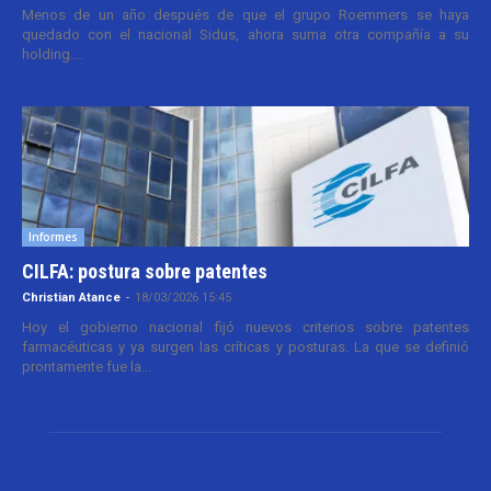
Menos de un año después de que el grupo Roemmers se haya
quedado con el nacional Sidus, ahora suma otra compañía a su
holding....
Informes
CILFA: postura sobre patentes
Christian Atance
-
18/03/2026 15:45
Hoy el gobierno nacional fijó nuevos criterios sobre patentes
farmacéuticas y ya surgen las críticas y posturas. La que se definió
prontamente fue la...