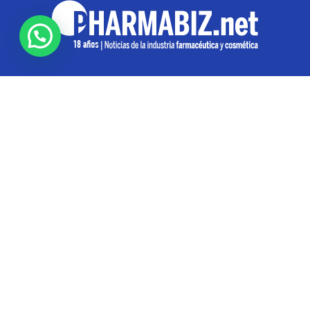
SOBRE NOSOTROS
Pharmabiz es un diario especializado en el quehacer
de la industria farmacéutica y cosmética. Investiga y
analiza noticias desde la Ciudad de Buenos Aires para
toda la región
Contáctanos:
info@pharmabiz.net
SEGUINOS