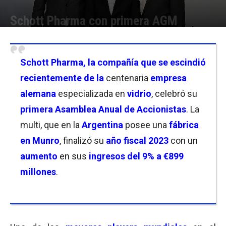
Schott Pharma con primera AGM
Por
Christian Atance
-
14/03/2024 16:00
Schott Pharma, la compañía que se escindió
recientemente de la
centenaria
empresa
alemana
especializada en
vidrio
, celebró su
primera Asamblea Anual de Accionistas
.
La
multi, que en la
Argentina
posee una
fábrica
en Munro
, finalizó
su
año fiscal 2023
con un
aumento
en sus
ingresos del 9% a €899
millones
.