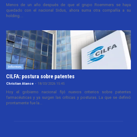
Menos de un año después de que el grupo Roemmers se haya
quedado con el nacional Sidus, ahora suma otra compañía a su
holding....
Informes
CILFA: postura sobre patentes
Christian Atance
-
18/03/2026 15:45
Hoy el gobierno nacional fijó nuevos criterios sobre patentes
farmacéuticas y ya surgen las críticas y posturas. La que se definió
prontamente fue la...