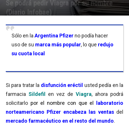
Se podrá pedir Viagra por su nombre
(Diario Infobae)
Por
Equipo de Redacción
-
08/10/2004 13:33
Sólo en la
Argentina Pfizer
no podía hacer
uso de su
marca más popular
, lo que
redujo
su cuota local
Si para tratar la
disfunción eréctil
usted pedía en la
farmacia
Sildefil
en vez de
Viagra
, ahora podrá
solicitarlo
por el nombre con que el
laboratorio
norteamericano Pfizer
encabeza las ventas
del
mercado farmacéutico en el resto del mundo
.