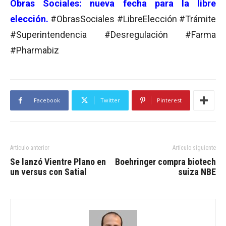
O
bras Sociales: nueva fecha para la libre
elección.
#ObrasSociales #LibreElección #Trámite
#Superintendencia #Desregulación #Farma
#Pharmabiz
Facebook
Twitter
Pinterest
Artículo anterior
Artículo siguiente
Se lanzó Vientre Plano en
Boehringer compra biotech
un versus con Satial
suiza NBE