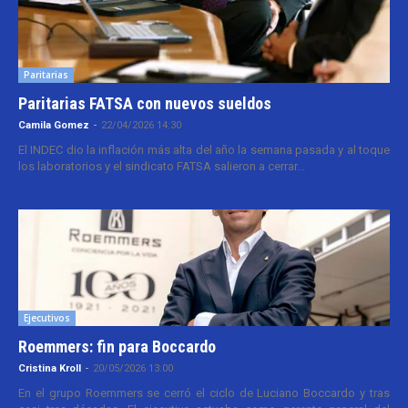
Paritarias
Paritarias FATSA con nuevos sueldos
Camila Gomez
-
22/04/2026 14:30
El INDEC dio la inflación más alta del año la semana pasada y al toque
los laboratorios y el sindicato FATSA salieron a cerrar...
Ejecutivos
Roemmers: fin para Boccardo
Cristina Kroll
-
20/05/2026 13:00
En el grupo Roemmers se cerró el ciclo de Luciano Boccardo y tras