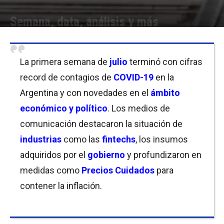
Semana, data, análisis y más
Por
Equipo de Redacción
-
06/07/2020 09:45
La primera semana de
julio
terminó con cifras
record de contagios de
COVID-19
en la
Argentina y con novedades en el
ámbito
económico y político
. Los medios de
comunicación destacaron la situación de
industrias
como las
fintechs
, los insumos
adquiridos por el
gobierno
y profundizaron en
medidas como
Precios Cuidados
para
contener la inflación.