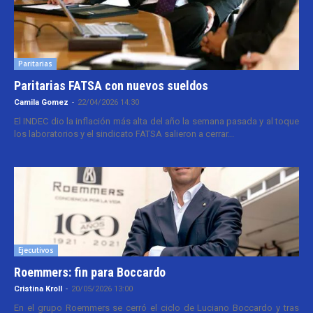
Paritarias
Paritarias FATSA con nuevos sueldos
Camila Gomez
-
22/04/2026 14:30
El INDEC dio la inflación más alta del año la semana pasada y al toque
los laboratorios y el sindicato FATSA salieron a cerrar...
Ejecutivos
Roemmers: fin para Boccardo
Cristina Kroll
-
20/05/2026 13:00
En el grupo Roemmers se cerró el ciclo de Luciano Boccardo y tras