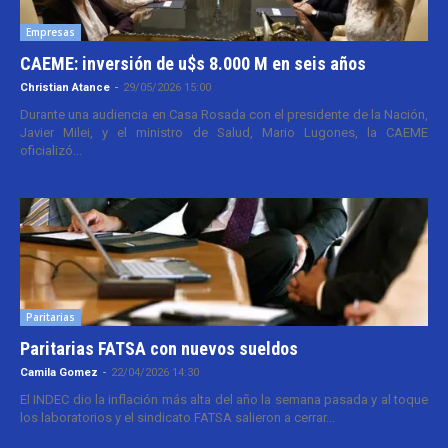
Empresas
CAEME: inversión de u$s 8.000 M en seis años
Christian Atance
-
29/05/2026 15:00
Durante una audiencia en Casa Rosada con el presidente de la Nación,
Javier Milei, y el ministro de Salud, Mario Lugones, la CAEME
oficializó...
Paritarias
Paritarias FATSA con nuevos sueldos
Camila Gomez
-
22/04/2026 14:30
El INDEC dio la inflación más alta del año la semana pasada y al toque
los laboratorios y el sindicato FATSA salieron a cerrar...