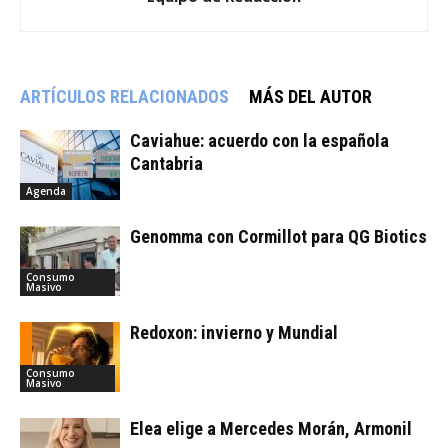
ARTÍCULOS RELACIONADOS
MÁS DEL AUTOR
Caviahue: acuerdo con la española
Cantabria
Agenda
Genomma con Cormillot para QG Biotics
Consumo
Masivo
Redoxon: invierno y Mundial
Consumo
Masivo
Elea elige a Mercedes Morán, Armonil