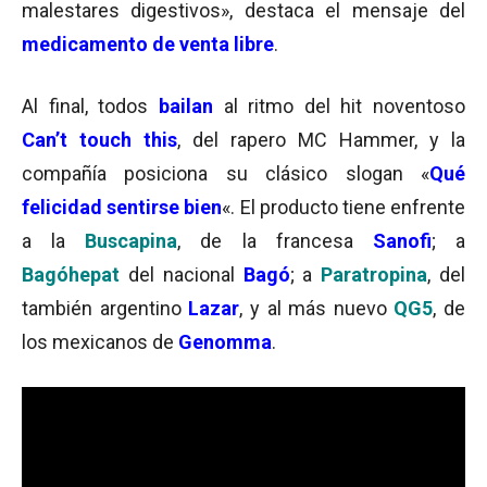
malestares digestivos», destaca el mensaje del
medicamento de venta libre
.
Al final, todos
bailan
al ritmo del hit noventoso
Can’t touch this
, del rapero MC Hammer, y la
compañía posiciona su clásico slogan «
Qué
felicidad sentirse bien
«. El producto tiene enfrente
a la
Buscapina
, de la francesa
Sanofi
; a
Bagóhepat
del nacional
Bagó
; a
Paratropina
, del
también argentino
Lazar
, y al más nuevo
QG5
, de
los mexicanos de
Genomma
.