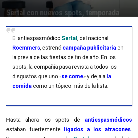
Sertal con nuevos spots, temporada
Por
Equipo de Redacción
-
16/11/2020 08:45
El antiespasmódico
Sertal
, del nacional
Roemmers
, estrenó
campaña publicitaria
en
la previa de las fiestas de fin de año. En los
spots, la compañía pasa revista a todos los
disgustos que uno «
se come
» y deja a
la
comida
como un tópico más de la lista.
Hasta ahora los spots de
antiespasmódicos
estaban fuertemente
ligados a los atracones
.