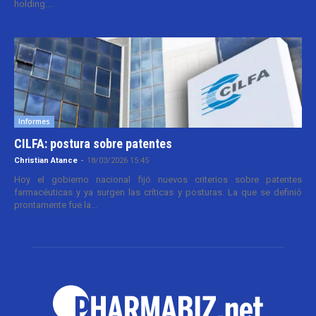
holding....
Informes
CILFA: postura sobre patentes
Christian Atance
-
18/03/2026 15:45
Hoy el gobierno nacional fijó nuevos criterios sobre patentes
farmacéuticas y ya surgen las críticas y posturas. La que se definió
prontamente fue la...