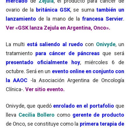
mercado
de
Zejula
, el producto para cáncer de
ovario de la
británica GSK
, se suma
también un
lanzamiento
de la mano de la
francesa Servier
.
Ver «GSK lanza Zejula en Argentina, Onco».
La multi
está saliendo al ruedo
con
Onivyde
, un
tratamiento
para cáncer de páncreas
que será
presentado oficialmente hoy
, miércoles 6 de
octubre. Será en un
evento online en conjunto con
la AAOC
-la Asociación Argentina de Oncología
Clínica-.
Ver sitio evento.
Onivyde, que quedó
enrolado en el portafolio
que
lleva
Cecilia Bollero
como
gerente de producto
de Onco, se constituye como la
primera terapia de