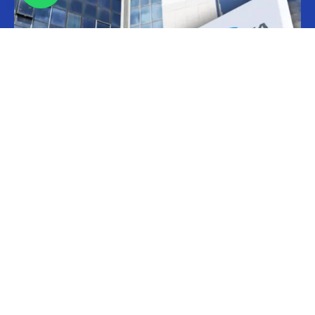
Informes
CILFA: postura sobre patentes
Christian Atance
-
18/03/2026 15:45
Hoy el gobierno nacional fijó nuevos criterios sobre patentes
farmacéuticas y ya surgen las críticas y posturas. La que se definió
prontamente fue la...