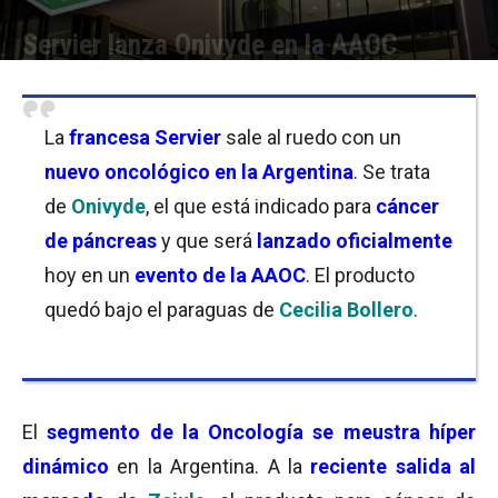
Servier lanza Onivyde en la AAOC
Por
Micaela Bitch
-
06/10/2021 10:15
La
francesa Servier
sale al ruedo con un
nuevo oncológico en la Argentina
. Se trata
de
Onivyde
, el que está indicado para
cáncer
de páncreas
y que será
lanzado oficialmente
hoy en un
evento de la AAOC
. El producto
quedó bajo el paraguas de
Cecilia Bollero
.
El
segmento de la Oncología se meustra híper
dinámico
en la Argentina. A la
reciente salida al