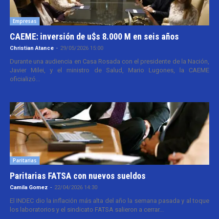
Empresas
CAEME: inversión de u$s 8.000 M en seis años
Christian Atance
-
29/05/2026 15:00
Durante una audiencia en Casa Rosada con el presidente de la Nación,
Javier Milei, y el ministro de Salud, Mario Lugones, la CAEME
oficializó...
Paritarias
Paritarias FATSA con nuevos sueldos
Camila Gomez
-
22/04/2026 14:30
El INDEC dio la inflación más alta del año la semana pasada y al toque
los laboratorios y el sindicato FATSA salieron a cerrar...