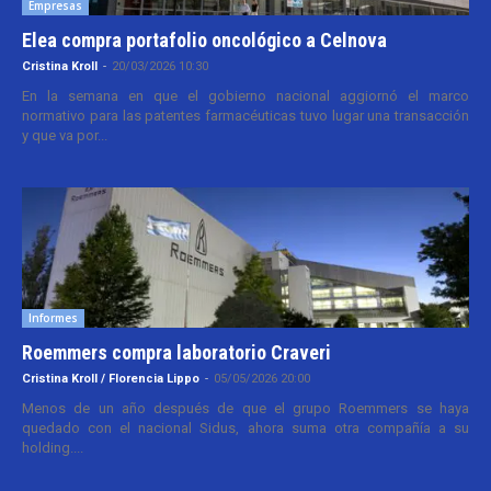
Empresas
Elea compra portafolio oncológico a Celnova
Cristina Kroll
-
20/03/2026 10:30
En la semana en que el gobierno nacional aggiornó el marco
normativo para las patentes farmacéuticas tuvo lugar una transacción
y que va por...
Informes
Roemmers compra laboratorio Craveri
Cristina Kroll / Florencia Lippo
-
05/05/2026 20:00
Menos de un año después de que el grupo Roemmers se haya
quedado con el nacional Sidus, ahora suma otra compañía a su
holding....