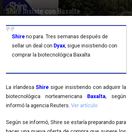
Shire insiste con Baxalta
Por
Pamela Aguirre Leonetti
-
25/11/2015 12:23
Shire
no para. Tres semanas después de
sellar un deal con
Dyax
, sigue insistiendo con
comprar la biotecnológica Baxalta
La irlandesa
Shire
sigue insistiendo con adquirir la
biotecnológica norteamericana
Baxalta
, según
informó la agencia Reuters.
Ver artículo
Según se informó, Shire se estaría preparando para
hacer una nueva oferta de compra que supere los