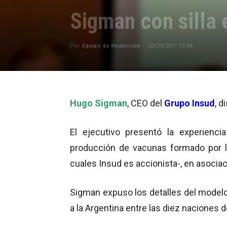
Sigman con silla 
Por
Equipo de Redacción
-
20/09/2011 15:48
Hugo Sigman
, CEO del
Grupo Insud
, d
El ejecutivo presentó la experienc
producción de vacunas formado por 
cuales Insud es accionista-, en asociaci
Sigman expuso los detalles del modelo
a la Argentina entre las diez naciones