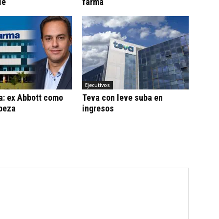
le
farma
Ejecutivos
a: ex Abbott como
Teva con leve suba en
beza
ingresos