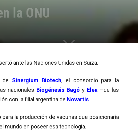
en la ONU
isertó ante las Naciones Unidas en Suiza.
ia de
Sinergium Biotech
, el consorcio para la
las nacionales
Biogénesis Bagó
y
Elea
–de las
ón con la filial argentina de
Novartis
.
 para la producción de vacunas que posicionaría
 del mundo en poseer esa tecnología.