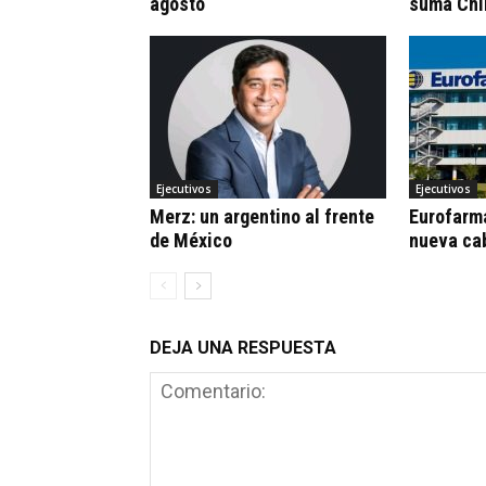
agosto
suma Chi
Ejecutivos
Ejecutivos
Merz: un argentino al frente
Eurofarm
de México
nueva ca
DEJA UNA RESPUESTA