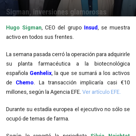
Sigman, inversiones glamorosas
Por
Julieta Martín
-
26/05/2014 14:19
Hugo Sigman
, CEO del grupo
Insud
, se muestra
activo en todos sus frentes.
La semana pasada cerró la operación para adquirirle
su planta farmacéutica a la biotecnológica
española
Genhelix
, la que se sumará a los activos
de
Chemo
. La transacción implicaría casi €10
millones, según la Agencia EFE.
Ver artículo EFE.
Durante su estadía europea el ejecutivo no sólo se
ocupó de temas de farma.
Según lo reportó la periodista
Silvia Naishtat