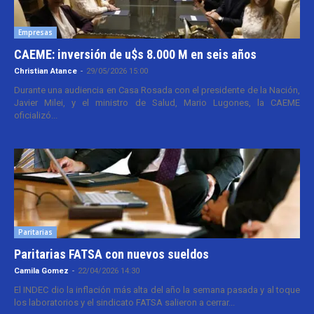
Empresas
CAEME: inversión de u$s 8.000 M en seis años
Christian Atance
-
29/05/2026 15:00
Durante una audiencia en Casa Rosada con el presidente de la Nación,
Javier Milei, y el ministro de Salud, Mario Lugones, la CAEME
oficializó...
Paritarias
Paritarias FATSA con nuevos sueldos
Camila Gomez
-
22/04/2026 14:30
El INDEC dio la inflación más alta del año la semana pasada y al toque
los laboratorios y el sindicato FATSA salieron a cerrar...