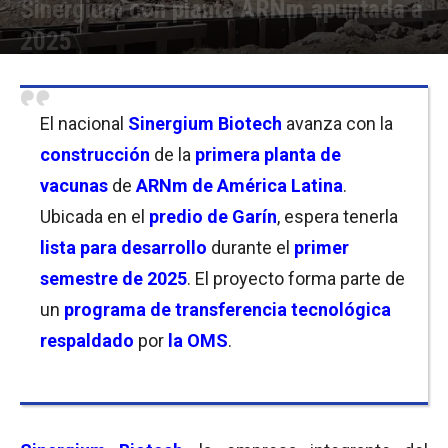
Sinergium con planta ARNm apuntada a
2025
Por
Christian Atance
-
29/02/2024 14:00
El nacional
Sinergium Biotech
avanza con la
construcción
de la
primera planta de
vacunas
de
ARNm de América Latina
.
Ubicada en el
predio de Garín
, espera tenerla
lista para desarrollo
durante el
primer
semestre de 2025
. El proyecto forma parte de
un
programa de transferencia tecnológica
respaldado
por
la OMS
.