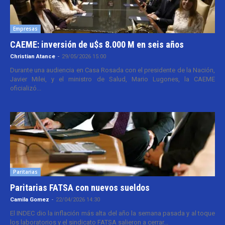
Empresas
CAEME: inversión de u$s 8.000 M en seis años
Christian Atance
-
29/05/2026 15:00
Durante una audiencia en Casa Rosada con el presidente de la Nación,
Javier Milei, y el ministro de Salud, Mario Lugones, la CAEME
oficializó...
Paritarias
Paritarias FATSA con nuevos sueldos
Camila Gomez
-
22/04/2026 14:30
El INDEC dio la inflación más alta del año la semana pasada y al toque
los laboratorios y el sindicato FATSA salieron a cerrar...