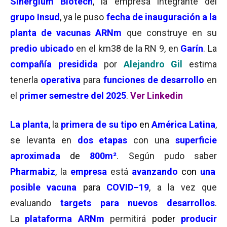
Sinergium Biotech
, la empresa integrante del
grupo Insud
, ya le puso
fecha de inauguración a la
planta de vacunas ARNm
que construye en su
predio ubicado
en el km38 de la RN 9, en
Garín
. La
compañía presidida
por
Alejandro Gil
estima
tenerla
o
perativa
para
funciones de
desarrollo
en
el
primer semestre del 2025
.
Ver Linkedin
La planta
, la
primera de su tipo
en
América Latina
,
se levanta en
dos etapas
con una
superficie
aproximada
de
800m²
. Según pudo saber
Pharmabiz
, la
empresa
está
avanzando
con
una
posible vacuna
para
COVID–19
, a la vez que
evaluando
targets para nuevos desarrollos
.
La
plataforma ARNm
permitirá
poder
producir