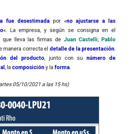
a
fue desestimada
por «
no ajustarse a las
go
«. La empresa, y según se consigna en el
que lleva las firmas de
Juan Castelli
;
Pablo
de manera correcta el
detalle de la presentación
.
ión del producto
, junto con su
número de
al
, la
composición
y la
forma
.
rtes 05/10/2021 a las 15 hs)