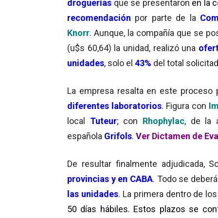
droguerías
que se presentaron
en la 
recomendación
por parte de la
Com
Knorr
. Aunque, la compañía que se po
(u$s 60,64) la unidad, realizó una
ofert
unidades
, solo el
43%
del total solicit
La empresa resalta en este proceso
diferentes laboratorios
. Figura con
I
local
Tuteur
; con
Rhophylac
, de la 
española
Grifols
.
Ver Dictamen de Eva
De resultar finalmente adjudicada, S
provincias y en CABA
. Todo se deber
las unidades
. La primera dentro de lo
50 días hábiles. Estos plazos se con