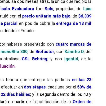
compulsa dos meses atrás,
la única que recibió la
isión Evaluadora
fue
Sols
, propiedad de
Luis
stuló con el
precio unitario más bajo
, de
$6.339
a parcial
en pos de cubrir la
entrega de 13 mil
ado desde el Estado.
 por haberse presentado con
cuatro marcas
de
mmunoRho 300
, de
Biofactor
; con
Kamrho D
, del
australiana
CSL Behring
; y con
Igantid
, de la
luación
.
ols tendrá que entregar las partidas
en las 23
á efectuar en
dos etapas
, cada una por el
50% de
s
22 días hábiles
; y la segunda dentro de los 40 y
tarán a partir de
la notificación de la
Orden de