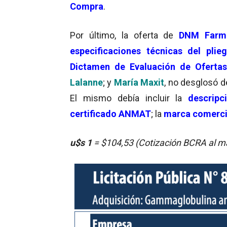
Compra
.
Por último, la oferta de
DNM Farm
especificaciones técnicas del plie
Dictamen de Evaluación de Ofertas
Lalanne
; y
María Maxit
, no desglosó 
El mismo debía incluir la
descripc
certificado ANMAT
; la
marca comerci
u$s 1
= $104,53 (Cotización BCRA al ma