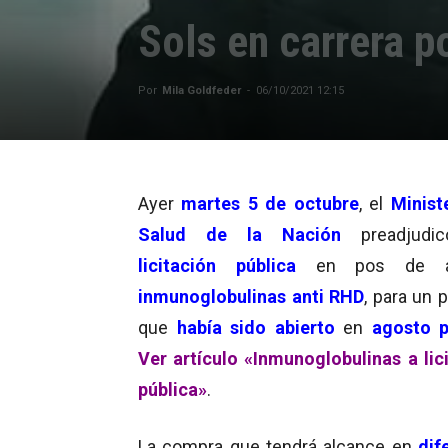
Sols en carrera p
Por
Mila Goldfeder
-
06/10/2021 12:15
Ayer
martes 5 de octubre
, el
Minist
Salud de la Nación
preadjudi
licitación pública
en pos de adq
inmunoglobulinas anti RHD
, para un 
que
había sido abierto
en
agosto 
Ver artículo «Inmunoglobulinas a lic
pública»
.
La compra que tendrá alcance en
dif