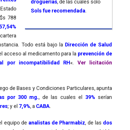
droguerías
, de las cuales solo
l Estado
Sols fue recomendada
.
u$s 788
57,54%
cartera
nstancia. Todo está bajo la
Dirección de Salud
r el acceso al medicamento para la
prevención de
al
por incompatibilidad RH
«.
Ver licitación
liego de Bases y Condiciones Particulares, apunta
das por 300 mg.
, de las cuales el
39%
serían
ires
; y el
7,9%
, a
CABA
.
 el equipo de
analistas de
Pharmabiz
, de las
dos