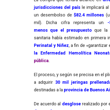
jurisdicciones del país
le implicará a
un desembolso de
$82.4 millones
(
mil). Dicha cifra representa un
-
menos
que el presupuesto
que la 
sanitaria había estimado en primera i
Perinatal y Niñez
, a fin de «garantiza
la Enfermedad Hemolítica Neonat
pública
.
El proceso, y según se precisa en el p
a adquirir
30 mil jeringas
prellena
destinadas a la
provincia de Buenos A
De acuerdo al
desglose
realizado por