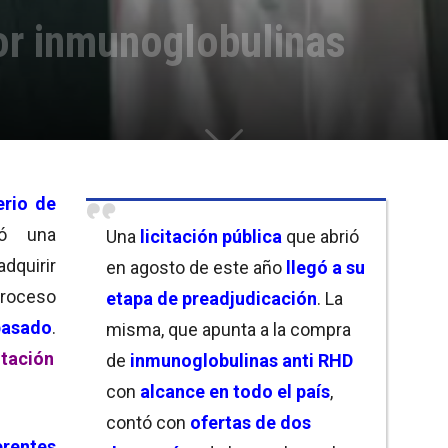
or inmunoglobulinas
erio de
có una
Una
licitación pública
que abrió
uirir
en agosto de este año
llegó a su
proceso
etapa de preadjudicación
. La
pasado
.
misma, que apunta a la compra
itación
de
inmunoglobulinas anti RHD
con
alcance en todo el país
,
contó con
ofertas de dos
erentes