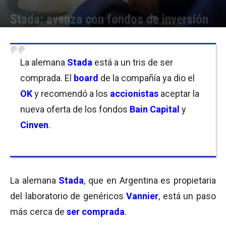
Stada: avanza con fondos de inversión
Por
Equipo de Redacción
-
31/07/2017 10:15
La alemana
Stada
está a un tris de ser
comprada. El
board
de la compañía ya dio el
OK
y recomendó a los
accionistas
aceptar la
nueva oferta de los fondos
Bain Capital
y
Cinven
.
La alemana
Stada
, que en Argentina es propietaria
del laboratorio de genéricos
Vannier
, está un paso
más cerca de
ser comprada
.