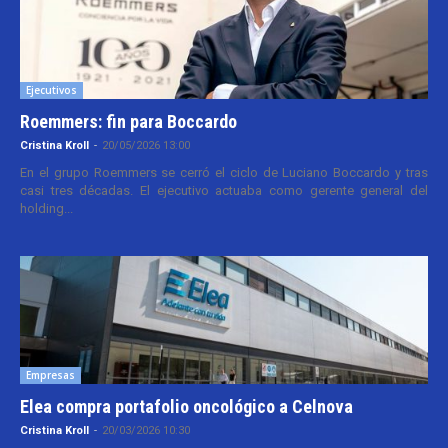
Ejecutivos
Roemmers: fin para Boccardo
Cristina Kroll
-
20/05/2026 13:00
En el grupo Roemmers se cerró el ciclo de Luciano Boccardo y tras
casi tres décadas. El ejecutivo actuaba como gerente general del
holding...
Empresas
Elea compra portafolio oncológico a Celnova
Cristina Kroll
-
20/03/2026 10:30