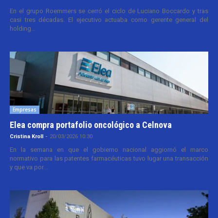
En el grupo Roemmers se cerró el ciclo de Luciano Boccardo y tras
casi tres décadas. El ejecutivo actuaba como gerente general del
holding...
Empresas
Elea compra portafolio oncológico a Celnova
Cristina Kroll
-
20/03/2026 10:30
En la semana en que el gobierno nacional aggiornó el marco
normativo para las patentes farmacéuticas tuvo lugar una transacción
y que va por...