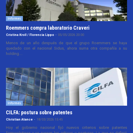
Informes
Roemmers compra laboratorio Craveri
Cristina Kroll / Florencia Lippo
-
05/05/2026 20:00
Menos de un año después de que el grupo Roemmers se haya
quedado con el nacional Sidus, ahora suma otra compañía a su
holding....
Informes
CILFA: postura sobre patentes
Christian Atance
-
18/03/2026 15:45
Hoy el gobierno nacional fijó nuevos criterios sobre patentes
farmacéuticas y ya surgen las críticas y posturas. La que se definió