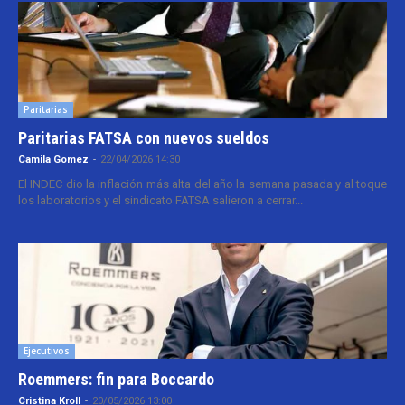
Paritarias
Paritarias FATSA con nuevos sueldos
Camila Gomez
-
22/04/2026 14:30
El INDEC dio la inflación más alta del año la semana pasada y al toque
los laboratorios y el sindicato FATSA salieron a cerrar...
Ejecutivos
Roemmers: fin para Boccardo
Cristina Kroll
-
20/05/2026 13:00