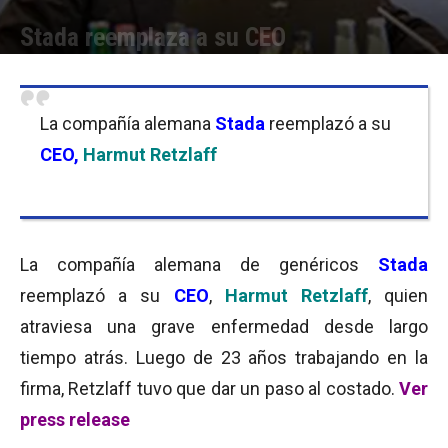
Stada reemplaza a su CEO
Por
Equipo de Redacción
-
06/06/2016 13:00
La compañía alemana
Stada
reemplazó a su
CEO,
Harmut Retzlaff
La compañía alemana de genéricos
Stada
reemplazó a su
CEO
,
Harmut Retzlaff
, quien
atraviesa una grave enfermedad desde largo
tiempo atrás. Luego de 23 años trabajando en la
firma, Retzlaff tuvo que dar un paso al costado.
Ver
press release