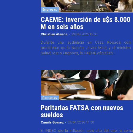
Empresas
CAEME: inversión de u$s 8.000
M en seis años
Christian Atance
-
29/05/2026 15:00
Durante una audiencia en Casa Rosada con 
presidente de la Nación, Javier Milei, y el ministro
Salud, Mario Lugones, la CAEME oficializó...
Paritarias
Paritarias FATSA con nuevos
sueldos
Camila Gomez
-
22/04/2026 14:30
El INDEC dio la inflación más alta del año la sem