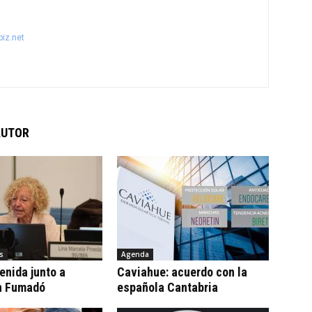
iz.net
AUTOR
s
Agenda
tenida junto a
Caviahue: acuerdo con la
n Fumadó
española Cantabria