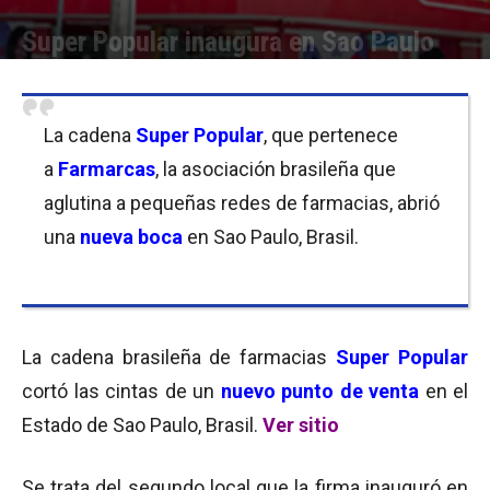
Super Popular inaugura en Sao Paulo
Por
Equipo de Redacción
-
18/04/2018 08:00
La cadena
Super Popular
, que pertenece
a
Farmarcas
, la asociación brasileña que
aglutina a pequeñas redes de farmacias, abrió
una
nueva boca
en Sao Paulo, Brasil.
La cadena brasileña de farmacias
Super Popular
cortó las cintas de un
nuevo punto de venta
en el
Estado de Sao Paulo, Brasil.
Ver sitio
Se trata del segundo local que la firma inauguró en