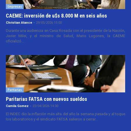
Empresas
CAEME: inversión de u$s 8.000 M en seis años
Christian Atance
-
29/05/2026 15:00
Durante una audiencia en Casa Rosada con el presidente de la Nación,
Javier Milei, y el ministro de Salud, Mario Lugones, la CAEME
oficializó...
Paritarias
Paritarias FATSA con nuevos sueldos
Camila Gomez
-
22/04/2026 14:30
El INDEC dio la inflación más alta del año la semana pasada y al toque
los laboratorios y el sindicato FATSA salieron a cerrar...