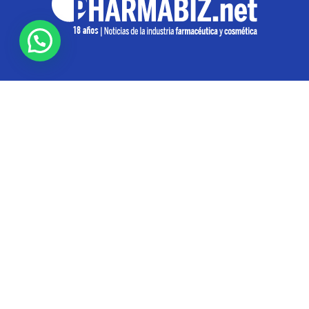
SOBRE NOSOTROS
Pharmabiz es un diario especializado en el quehacer
de la industria farmacéutica y cosmética. Investiga y
analiza noticias desde la Ciudad de Buenos Aires para
toda la región
Contáctanos:
info@pharmabiz.net
SEGUINOS