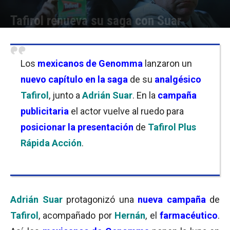
Tafirol renueva su saga con Suar
Por
Florencia Lippo
-
30/05/2024 12:00
Los
mexicanos de Genomma
lanzaron un
nuevo capítulo en la saga
de su
analgésico
Tafirol
, junto a
Adrián Suar
. En la
campaña
publicitaria
el actor vuelve al ruedo para
posicionar la presentación
de
Tafirol Plus
Rápida Acción
.
Adrián Suar
protagonizó una
nueva campaña
de
Tafirol
, acompañado por
Hernán
, el
farmacéutico
.