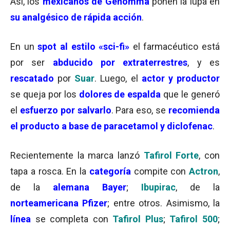
Así, los
mexicanos de Genomma
ponen la lupa en
su analgésico de rápida acción
.
En un
spot al estilo «sci-fi»
el farmacéutico está
por ser
abducido por extraterrestres
, y es
rescatado
por
Suar
. Luego, el
actor y productor
se queja por los
dolores de espalda
que le generó
el
esfuerzo por salvarlo
. Para eso, se
recomienda
el producto a base de paracetamol y diclofenac
.
Recientemente la marca lanzó
Tafirol Forte
, con
tapa a rosca. En la
categoría
compite con
Actron
,
de la
alemana Bayer
;
Ibupirac
, de la
norteamericana Pfizer
; entre otros. Asimismo, la
línea
se completa con
Tafirol Plus
;
Tafirol 500
;