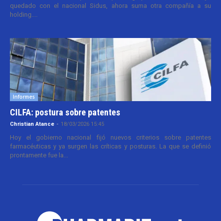
quedado con el nacional Sidus, ahora suma otra compañía a su
holding....
Informes
CILFA: postura sobre patentes
Christian Atance
-
18/03/2026 15:45
Hoy el gobierno nacional fijó nuevos criterios sobre patentes
farmacéuticas y ya surgen las críticas y posturas. La que se definió
prontamente fue la...