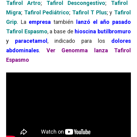
Tafirol Artro
;
Tafirol Descongestivo
;
Tafirol
Migra
;
Tafirol Pediátrico
;
Tafirol T Plus
; y
Tafirol
Grip
. La
empresa
también
lanzó el año pasado
Tafirol Espasmo
, a base de
hioscina butilbromuro
y
paracetamol
, indicado para los
dolores
abdominales
.
Ver Genomma lanza Tafirol
Espasmo