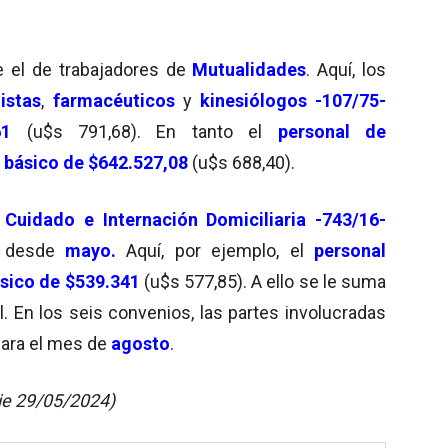
ue el de trabajadores de
Mutualidades
. Aquí, los
nistas
,
farmacéuticos
y
kinesiólogos -107/75-
61
(u$s 791,68). En tanto el
personal de
básico de $642.527,08
(u$s 688,40).
 Cuidado e Internación Domiciliaria -743/16-
s
desde
mayo.
Aquí, por ejemplo, el
personal
sico de $539.341
(u$s 577,85). A ello se le suma
l. En los seis convenios, las partes involucradas
ara el mes de
agosto
.
ie 29/05/2024)