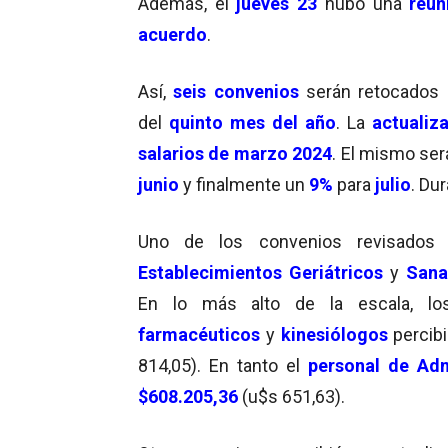
Además, el
jueves 23
hubo una
reun
acuerdo
.
Así,
seis convenios
serán retocados a
del
quinto mes del año
. La
actualiz
salarios de marzo 2024
. El mismo ser
junio
y finalmente un
9%
para
julio
. Du
Uno de los convenios revisados 
Establecimientos Geriátricos
y
Sana
En lo más alto de la escala, l
farmacéuticos
y
kinesiólogos
percibi
814,05). En tanto el
personal de Adm
$608.205,36
(u$s 651,63).