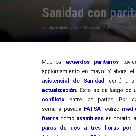
Sanidad con parit
Por
Javier Bartolomeo
-
30/05/2024 14:00
Muchos
acuerdos paritarios
tuvie
aggiornamiento en mayo. Y ahora, e
asistencial de Sanidad
cerró un
actualización
. Esto se da luego de 
conflicto
entre las partes. Por c
semana pasada
FATSA
realizó
medi
fuerza
como
asambleas
en horario l
paros de dos a tres horas por 