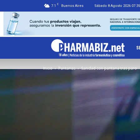
C
7.1
Buenos Aires
Sábado 8 Agosto 2026 07:35
Ph
S
Inicio
Paritarias
Sanidad con paritaria tras paro