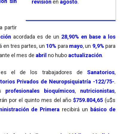
ión sin
revisión
en
agosto
.
 partir
ación
acordada es de un
28,90%
en base a los
á en tres partes, un
10%
para
mayo
, un
9,9%
para
rante el mes de
abril
no hubo
actualización
.
es el de los trabajadores de
Sanatorios
,
torios
Privados de Neuropsiquiatría -122/75-
.
os
profesionales bioquímicos
,
nutricionistas
,
rán por el quinto mes del año
$759.804,65
(u$s
inistración de Primera
recibirá un
básico de