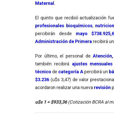
Maternal
.
El quinto que recibió actualización f
profesionales bioquímicos
,
nutricio
percibirán desde
mayo
$738.925,
Administración de Primera
recibirá un
Por último, el personal de
Atención,
también recibirá
ajustes mensuale
técnico
de
categoría A
percibirá un
bá
$3.236
(u$s 3,47) de valor prestaciona
acordaron realizar una nueva
revisión
p
u$s 1 =
$933,36
(Cotización BCRA al m