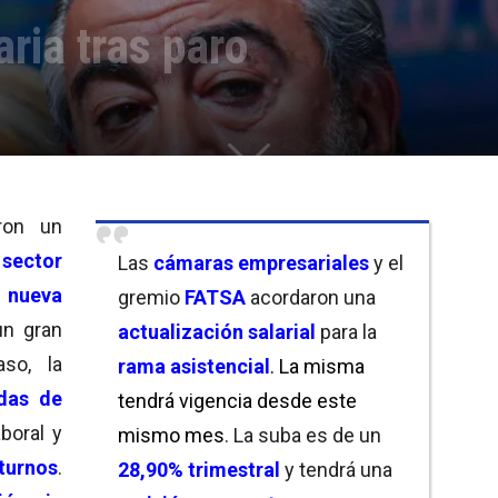
aria tras paro
ron un
l
sector
Las
cámaras empresariales
y el
a
nueva
gremio
FATSA
acordaron una
un gran
actualización salarial
para la
aso, la
rama asistencial
. La misma
das de
tendrá vigencia desde este
aboral y
mismo mes
. La suba es de un
turnos
.
28,90% trimestral
y tendrá una