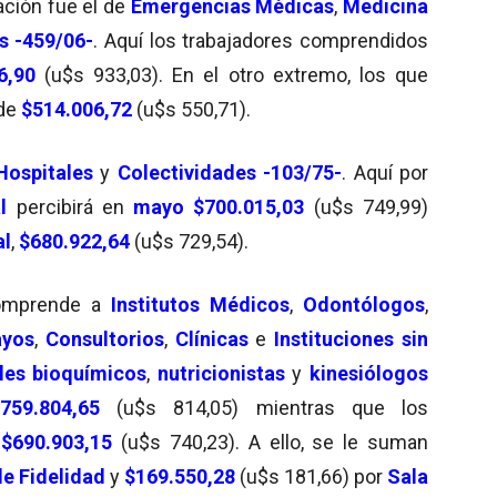
ación fue el de
Emergencias Médicas
,
Medicina
s -459/06-
. Aquí los trabajadores comprendidos
6,90
(u$s 933,03). En el otro extremo, los que
 de
$514.006,72
(u$s 550,71).
Hospitales
y
Colectividades -103/75-
. Aquí por
l
percibirá en
mayo
$700.015,03
(u$s 749,99)
al
,
$680.922,64
(u$s 729,54).
comprende a
Institutos Médicos
,
Odontólogos
,
ayos
,
Consultorios
,
Clínicas
e
Instituciones sin
les bioquímicos
,
nutricionistas
y
kinesiólogos
$759.804,65
(u$s 814,05) mientras que los
,
$690.903,15
(u$s 740,23). A ello, se le suman
e Fidelidad
y
$169.550,28
(u$s 181,66) por
Sala