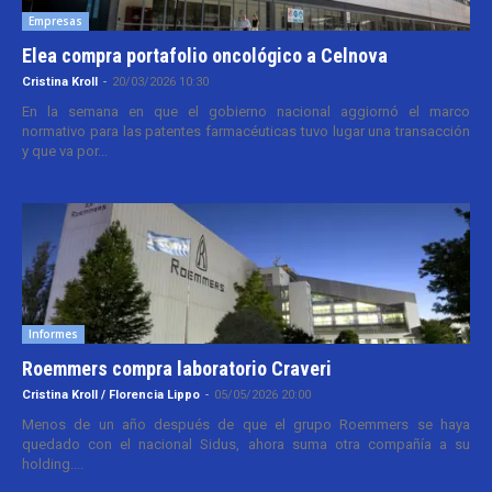
Empresas
Elea compra portafolio oncológico a Celnova
Cristina Kroll
-
20/03/2026 10:30
En la semana en que el gobierno nacional aggiornó el marco
normativo para las patentes farmacéuticas tuvo lugar una transacción
y que va por...
Informes
Roemmers compra laboratorio Craveri
Cristina Kroll / Florencia Lippo
-
05/05/2026 20:00
Menos de un año después de que el grupo Roemmers se haya
quedado con el nacional Sidus, ahora suma otra compañía a su
holding....