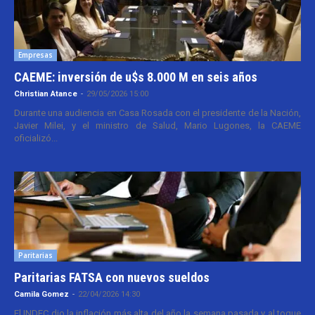
Empresas
CAEME: inversión de u$s 8.000 M en seis años
Christian Atance
-
29/05/2026 15:00
Durante una audiencia en Casa Rosada con el presidente de la Nación,
Javier Milei, y el ministro de Salud, Mario Lugones, la CAEME
oficializó...
Paritarias
Paritarias FATSA con nuevos sueldos
Camila Gomez
-
22/04/2026 14:30
El INDEC dio la inflación más alta del año la semana pasada y al toque