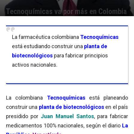
Tecnoquímicas va por más en Colombia
Por
Micaela Bitch
-
14/06/2016 10:15
La farmacéutica colombiana
Tecnoquímicas
está estudiando construir una
planta de
biotecnológicos
para fabricar principios
activos nacionales.
La colombiana
Tecnoquímicas
está planeando
construir una
planta de biotecnológicos
en el país
presidido por
Juan Manuel Santos
, para fabricar
medicamentos 100% nacionales, según el diario
La