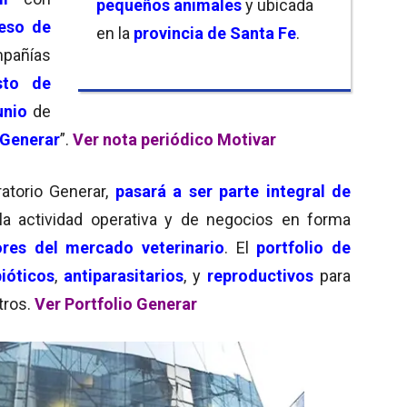
pequeños animales
y ubicada
eso de
en la
provincia de Santa Fe
.
pañías
sto de
unio
de
 Generar
”.
Ver nota periódico Motivar
ratorio Generar,
pasará a ser parte integral de
la actividad operativa y de negocios en forma
res del mercado veterinario
. El
portfolio de
ióticos
,
antiparasitarios
, y
reproductivos
para
otros.
Ver Portfolio Generar