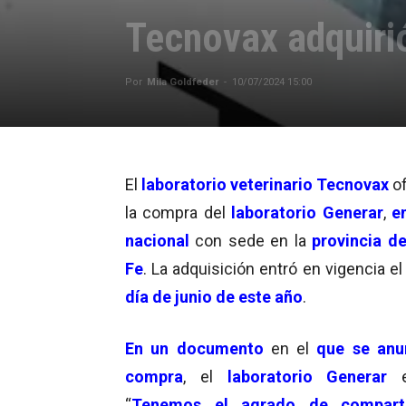
Tecnovax adquirió
Por
Mila Goldfeder
-
10/07/2024 15:00
El
laboratorio veterinario Tecnovax
of
la compra del
laboratorio Generar
,
e
nacional
con sede en la
provincia d
Fe
. La adquisición entró en vigencia e
día de junio de este año
.
En un
documento
en el
que se anun
compra
, el
laboratorio Generar
ex
“
Tenemos el agrado de compart