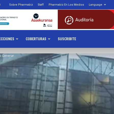
8
Sobre Pharmabiz
Staff
Pharmabiz En Los Medios
Language
armabiz.NET
ECCIONES
COBERTURAS
SUSCRIBITE
io Generar