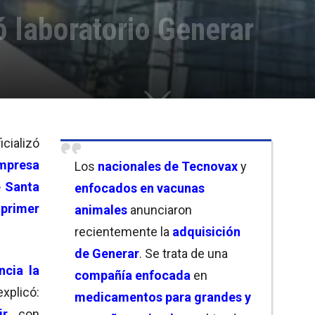
 laboratorio Generar
icializó
mpresa
Los
nacionales de Tecnovax
y
e Santa
enfocados en vacunas
l
primer
animales
anunciaron
recientemente la
adquisición
de Generar
. Se trata de una
cia la
compañía enfocada
en
plicó:
medicamentos para grandes y
ir
con