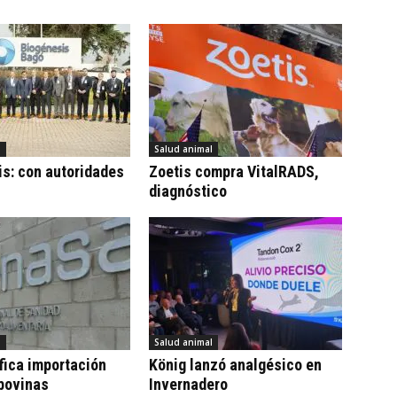
l
Salud animal
s: con autoridades
Zoetis compra VitalRADS,
diagnóstico
l
Salud animal
fica importación
König lanzó analgésico en
bovinas
Invernadero