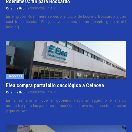
Roemmers: fin para Boccardo
Cristina Kroll
-
20/05/2026 13:00
En el grupo Roemmers se cerró el ciclo de Luciano Boccardo y tras
casi tres décadas. El ejecutivo actuaba como gerente general del
holding...
Empresas
Elea compra portafolio oncológico a Celnova
Cristina Kroll
-
20/03/2026 10:30
En la semana en que el gobierno nacional aggiornó el marco
normativo para las patentes farmacéuticas tuvo lugar una transacción
y que va por...