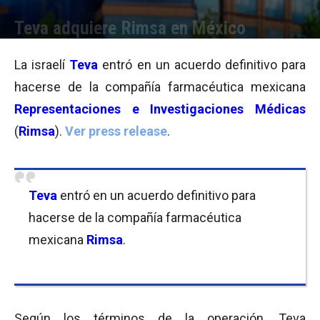
Teva adquiere Rimsa en México
Por
Equipo de Redacción
-
02/10/2015 09:57
La israelí
Teva
entró en un acuerdo definitivo para
hacerse de la compañía farmacéutica mexicana
Representaciones e Investigaciones Médicas
(
Rimsa
).
Ver press release
.
Teva
entró en un acuerdo definitivo para
hacerse de la compañía farmacéutica
mexicana
Rimsa
.
Según los términos de la operación, Teva