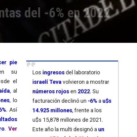
ntas del -6% en 2022
cer pie
en su
Los
ingresos
del laboratorio
sde el
israelí Teva
volvieron a mostrar
aída
, al
números rojos
en
2022
. Su
ones
, lo
facturación declinó un
-6%
a
u$s
6%
. Así
14.925 millones
, frente a los
ultados
u$s 15,878 millones de 2021.
ro
.
Ver
Este año la multi designó a
un