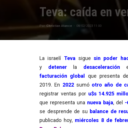
Teva: caída en ve
Por
Christian Atance
-
08/02/2023 11:00
La israelí
Teva
sigue
sin poder ha
y
detener
la
desaceleración
facturación global
que presenta de
2019. En
2022
sumó
otro año de c
registrar ventas por
u$s 14.925 mill
que representa una
nueva baja
, del
-
se desprende de su
balance de res
publicado hoy,
miércoles 8 de febre