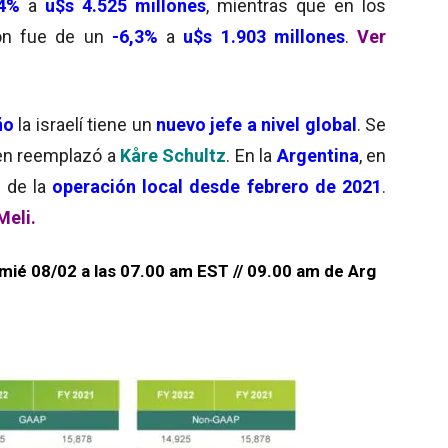
,4%
a
u$s 4.525 millones
, mientras que en los
ón fue de un
-6,3%
a
u$s 1.903 millones
.
Ver
ño
la israelí tiene un
nuevo jefe a nivel global
. Se
ien reemplazó a
Kåre Schultz
. En la
Argentina
, en
e de la
operación local desde febrero de 2021
.
Meli
.
 mié 08/02 a las 07.00 am EST // 09.00 am de Arg