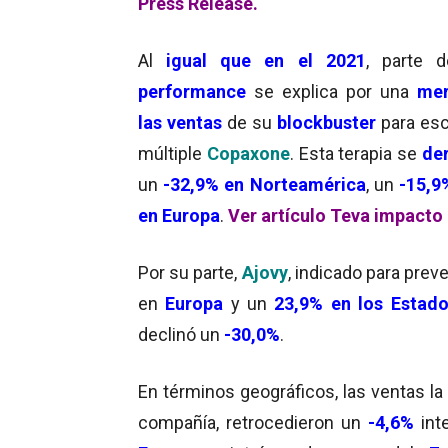
Press Release
.
Al
igual que en el 2021
, parte 
performance
se explica por una
me
las ventas
de su
blockbuster
para esc
múltiple
Copaxone
. Esta terapia se
de
un
-32,9% en Norteamérica
, un
-15,9
en Europa
.
Ver artículo Teva impacto
Por su parte,
Ajovy
, indicado para preve
en
Europa
y un
23,9
%
en los Estado
declinó un
-30,0%
.
En términos geográficos, las ventas la
compañía, retrocedieron un
-4,6%
int