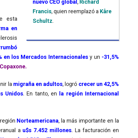
nuevo CEO global
,
Richard
Francis
, quien reemplazó a
Kåre
de esta
Schultz
.
rma en
lerosis
rrumbó
% en los Mercados Internacionales
y un
-31,5%
 Copaxone.
nir la
migraña en adultos
, logró
crecer un 42,5%
s Unidos
. En tanto, en
la región Internacional
 región
Norteamericana
, la más importante en la
eranual a
u$s 7.452 millones
. La facturación en