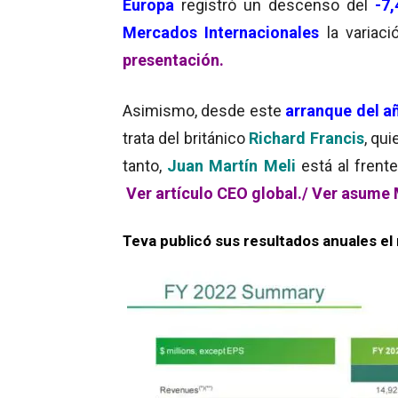
Europa
registró un descenso del
-7
Mercados Internacionales
la variaci
presentación
.
Asimismo, desde este
arranque del a
trata del británico
Richard Francis
, qu
tanto,
Juan Martín Meli
está al frent
Ver artículo CEO global./
Ver asume 
Teva publicó sus resultados anuales el