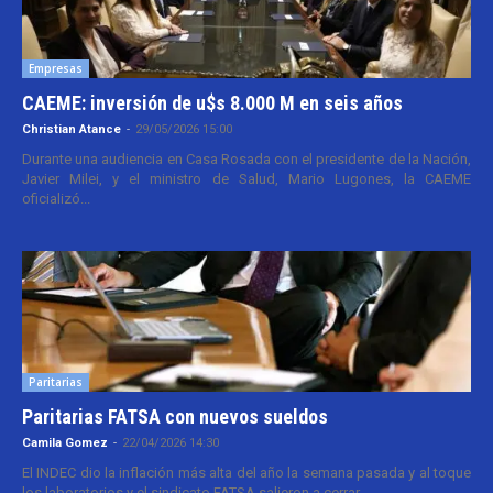
Empresas
CAEME: inversión de u$s 8.000 M en seis años
Christian Atance
-
29/05/2026 15:00
Durante una audiencia en Casa Rosada con el presidente de la Nación,
Javier Milei, y el ministro de Salud, Mario Lugones, la CAEME
oficializó...
Paritarias
Paritarias FATSA con nuevos sueldos
Camila Gomez
-
22/04/2026 14:30
El INDEC dio la inflación más alta del año la semana pasada y al toque
los laboratorios y el sindicato FATSA salieron a cerrar...