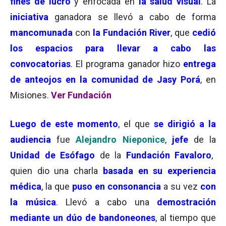
fines de lucro
y enfocada en
la salud visual
. La
iniciativa
ganadora se llevó a cabo de forma
mancomunada
con
la Fundación River
, que
cedió
los espacios para llevar a cabo las
convocatorias
. El programa ganador hizo
entrega
de anteojos en la comunidad de Jasy Porá
, en
Misiones.
Ver Fundación
Luego de este momento
, el que
se dirigió a la
audiencia
fue
Alejandro Nieponice
,
jefe
de la
Unidad de Esófago
de la
Fundación Favaloro
,
quien dio una charla
basada en su experiencia
médica
, la que
puso en consonancia
a su vez
con
la música
. Llevó a cabo una
demostración
mediante un dúo de bandoneones
, al tiempo que