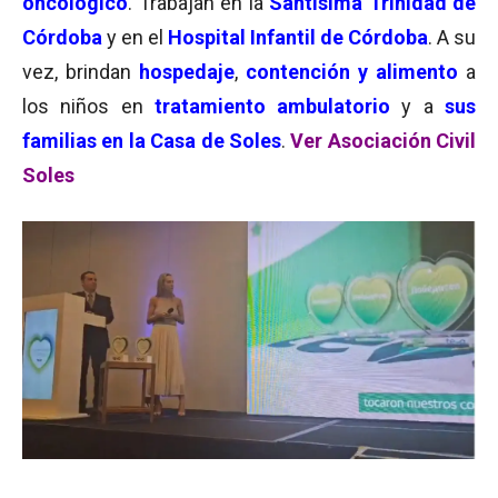
oncológico
. Trabajan en la
Santísima Trinidad de
Córdoba
y en el
Hospital Infantil de Córdoba
. A su
vez, brindan
hospedaje
,
contención y alimento
a
los niños en
tratamiento ambulatorio
y a
sus
familias en la Casa de Soles
.
Ver Asociación Civil
Soles