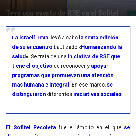
Teva con evento de RSE en el Sofitel
Por
Equipo de Redacción
-
05/12/2024 19:00
La israelí Teva
llevó a cabo
la sexta edición
de su encuentro
bautizado «
Humanizando la
salud
«. Se trata de una
iniciativa de RSE que
tiene el objetivo
de reconocer y
apoyar
programas que promuevan una atención
más humana e integral
. En ese marco,
se
distinguieron
diferentes
iniciativas sociales
.
El Sofitel Recoleta
fue el ámbito en el que
se