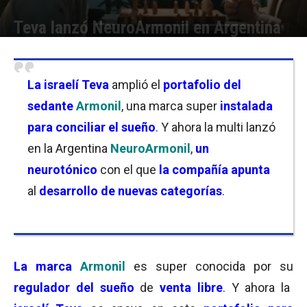
Teva lanzó NeuroArmonil en Argentina
Por
Florencia Lippo
-
15/10/2024 11:15
La
israelí Teva
amplió el
portafolio del
sedante
Armonil
, una marca super
instalada
para conciliar el sueño
. Y ahora la multi lanzó
en la Argentina
NeuroArmonil
,
un
neurotónico
con el que
la compañía apunta
al
desarrollo de nuevas categorías
.
La marca
Armonil
es super conocida por su
regulador del sueño
de
venta libre
. Y ahora la