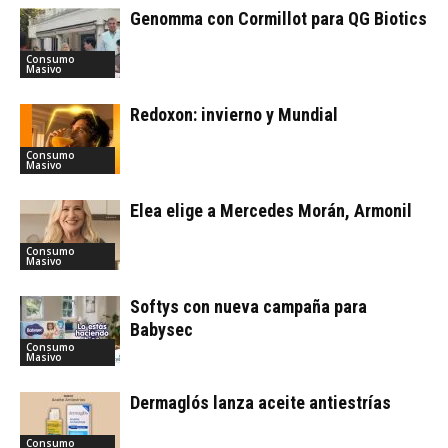
Genomma con Cormillot para QG Biotics
Consumo
Masivo
Redoxon: invierno y Mundial
Consumo
Masivo
Elea elige a Mercedes Morán, Armonil
Consumo
Masivo
Softys con nueva campaña para
Babysec
Consumo
Masivo
Dermaglós lanza aceite antiestrías
Consumo