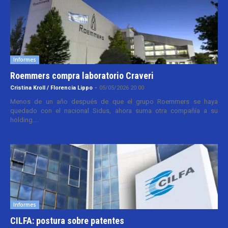
Informes
Roemmers compra laboratorio Craveri
Cristina Kroll / Florencia Lippo
-
05/05/2026 20:00
Menos de un año después de que el grupo Roemmers se haya
quedado con el nacional Sidus, ahora suma otra compañía a su
holding....
Informes
CILFA: postura sobre patentes