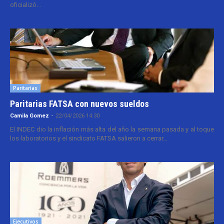
oficializó...
Paritarias
Paritarias FATSA con nuevos sueldos
Camila Gomez
-
22/04/2026 14:30
El INDEC dio la inflación más alta del año la semana pasada y al toque
los laboratorios y el sindicato FATSA salieron a cerrar...
Ejecutivos