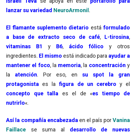
israelí Teva
se apoya en este
portafolio para
lanzar su variedad
NeuroArmonil
.
El
flamante suplemento dietario
está
formulado
a base de extracto seco de café
,
L-tirosina
,
vitaminas B1
y
B6
,
ácido fólico
y otros
ingredientes.
El mismo
está indicado para
ayudar a
mantener el foco
, la
memoria
, la
concentración
y
la
atención
. Por eso, en
su spot la gran
protagonista
es la
figura de un cerebro
y el
concepto que talla
es el de «
es tiempo de
nutrirlo
«.
Así la compañía encabezada
en el país por
Vanina
Faillace
se suma al
desarrollo de nuevas