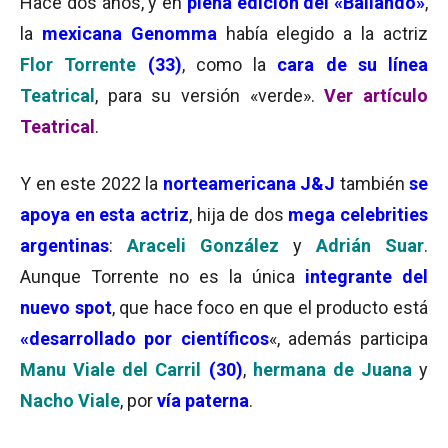
Hace dos años, y en
plena edición del «Bailando»
,
la
mexicana Genomma
había elegido a la actriz
Flor Torrente
(33)
, como la
cara de su línea
Teatrical
, para su versión «verde».
Ver artículo
Teatrical
.
Y en este 2022 la
norteamericana J&J
también
se
apoya en esta actriz
, hija de dos
mega celebrities
argentinas
:
Araceli González
y
Adrián Suar
.
Aunque Torrente no es la única
integrante del
nuevo spot
, que hace foco en que el producto está
«desarrollado por científicos
«, además participa
Manu Viale del Carril
(30)
,
hermana de Juana
y
Nacho Viale
, por
vía paterna
.