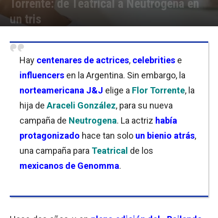
Torrente: de Teatrical a Neutrogena en
un tris
Por
Facundo Rivera
-
15/05/2022 20:15
Hay
centenares de actrices
,
celebrities
e
influencers
en la Argentina. Sin embargo, la
norteamericana J&J
elige a
Flor Torrente
, la
hija de
Araceli González
, para su nueva
campaña de
Neutrogena
. La actriz
había
protagonizado
hace tan solo
un bienio atrás
,
una campaña para
Teatrical
de los
mexicanos de Genomma
.