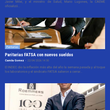
Javier Milei, y el ministro de Salud, Mario Lugones, la CAEME
oficializó...
Paritarias
Paritarias FATSA con nuevos sueldos
Camila Gomez
-
22/04/2026 14:30
El INDEC dio la inflación más alta del año la semana pasada y al toque
los laboratorios y el sindicato FATSA salieron a cerrar...