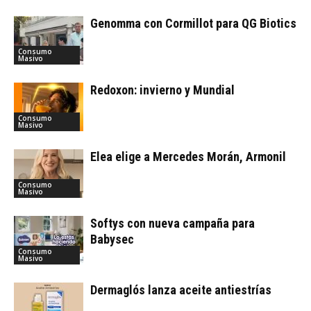
Genomma con Cormillot para QG Biotics
Consumo
Masivo
Redoxon: invierno y Mundial
Consumo
Masivo
Elea elige a Mercedes Morán, Armonil
Consumo
Masivo
Softys con nueva campaña para
Babysec
Consumo
Masivo
Dermaglós lanza aceite antiestrías