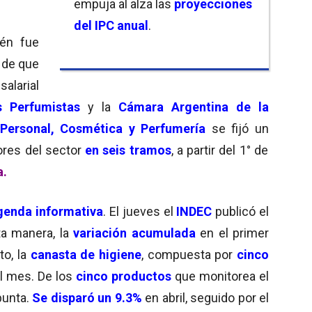
empuja al alza las
proyecciones
del IPC anual
.
én fue
 de que
salarial
s Perfumistas
y la
Cámara Argentina de la
 Personal, Cosmética y
Perfumería
se fijó un
ores del sector
en seis tramos
, a partir del 1° de
a.
enda informativa
. El jueves el
INDEC
publicó el
ta manera, la
variación acumulada
en el primer
to, la
canasta de higiene
, compuesta por
cinco
l mes. De los
cinco productos
que monitorea el
punta.
Se disparó un 9.3%
en abril, seguido por el