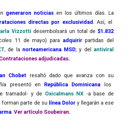
én
generaron noticias
en los últimos días. La
ataciones directas por exclusividad
. Así, el
rla Vizzotti
desembolsará un total de
$1.832
rcoles 11 de mayo) para
adquirir
partidas del
XT
, de la
norteamericana MSD
; y del
antiviral
 Contrataciones adjudicadas.
ran Chobet
resaltó dado que avanza con su
ñía presentó en
República Dominicana
los
de tramadol- y de
Oxicalmans NX
-a base de
s
forman parte de su
línea Dolor
y llegarán a ese
harma
.
Ver artículo Soubeiran.