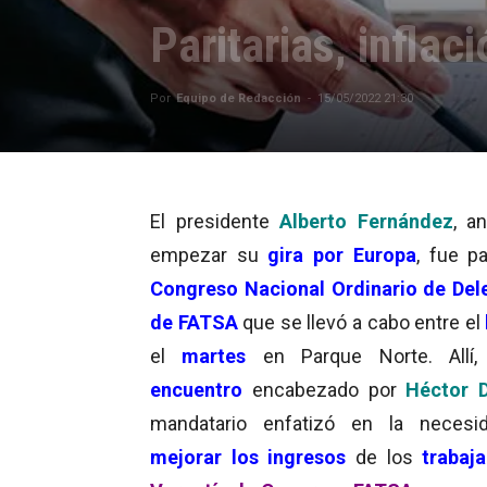
Paritarias, infla
Por
Equipo de Redacción
-
15/05/2022 21:30
El presidente
Alberto Fernández
, a
empezar su
gira por Europa
, fue pa
Congreso Nacional Ordinario de De
de FATSA
que se llevó a cabo entre el
el
martes
en Parque Norte. Allí,
encuentro
encabezado por
Héctor D
mandatario enfatizó en la necesi
mejorar los ingresos
de los
trabaj