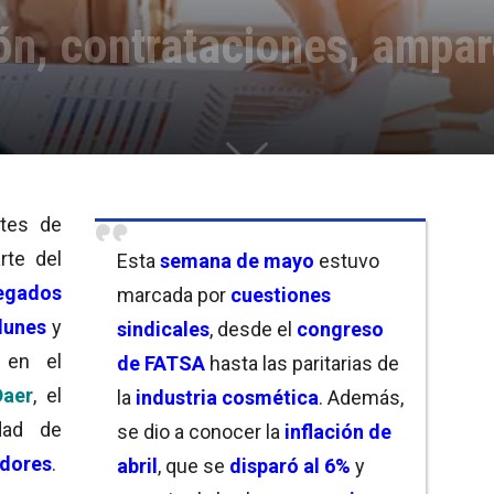
ción, contrataciones, ampa
ntes de
rte del
Esta
semana de mayo
estuvo
legados
marcada por
cuestiones
lunes
y
sindicales
, desde el
congreso
 en el
de FATSA
hasta las paritarias de
aer
, el
la
industria cosmética
. Además,
dad de
se dio a conocer la
inflación de
adores
.
abril
, que se
disparó al 6%
y