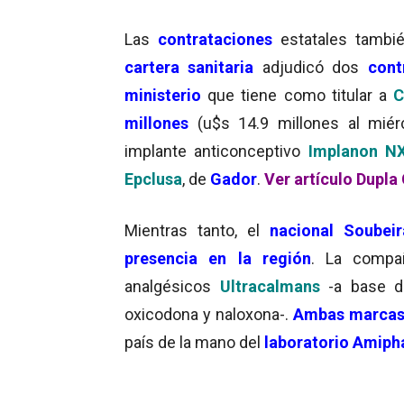
Las
contrataciones
estatales tambi
cartera sanitaria
adjudicó dos
contr
ministerio
que tiene como titular a
Ca
millones
(u$s 14.9 millones al mié
implante anticonceptivo
Implanon N
Epclusa
, de
Gador
.
Ver artículo Dupla
Mientras tanto, el
nacional Soubei
presencia en la región
. La compa
analgésicos
Ultracalmans
-a base 
oxicodona y naloxona-.
Ambas marca
país de la mano del
laboratorio Amip