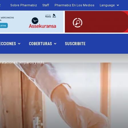
2
Sobre Pharmabiz
Staff
Pharmabiz En Los Medios
Language
armabiz.NET
ECCIONES
COBERTURAS
SUSCRIBITE
ontrataciones, amparos y más