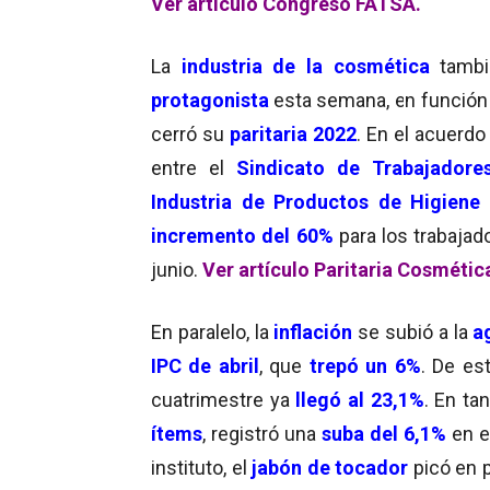
Ver artículo Congreso FATSA.
La
industria de la cosmética
tambi
protagonista
esta semana, en función
cerró su
paritaria 2022
. En el acuerdo 
entre el
Sindicato de Trabajadore
Industria de Productos de Higiene
incremento del 60%
para los trabajad
junio.
Ver artículo Paritaria Cosmétic
En paralelo, la
inflación
se subió a la
ag
IPC de abril
, que
trepó un 6%
. De es
cuatrimestre ya
llegó al 23,1%
. En tan
ítems
, registró una
suba del 6,1%
en e
instituto, el
jabón de tocador
picó en 