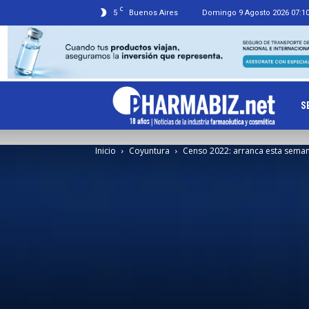
C
5
Buenos Aires
Domingo 9 Agosto 2026 07:1
Ph
S
Inicio
Coyuntura
Censo 2022: arranca esta sema