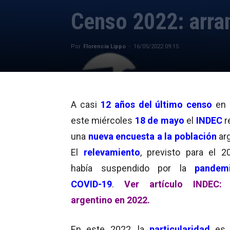
Censo 2022: arra
Por
Florencia Lippo
-
16/05/2022 09:15
A casi
12 años del último censo
en 
este miércoles
18 de mayo
el
INDEC
r
una
nueva encuesta a la población
arg
El
relevamiento
, previsto para el 2
había suspendido por la
pandemi
COVID-19
.
Ver artículo INDEC:
argentino en 2022.
En este 2022, la
particularidad
es 