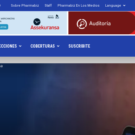
0
Sobre Pharmabiz
Staff
Pharmabiz En Los Medios
Language
armabiz.NET
ECCIONES
COBERTURAS
SUSCRIBITE
na