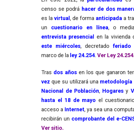
censo se podrá
hacer de dos maner
es la
virtual
, de forma
anticipada
a tr
un
cuestionario en línea
, o media
entrevista presencial
en la vivienda 
este miércoles
, decretado
feriado
marco de la
ley 24.254
.
Ver Ley 24.254
Tras
dos años
en los que ganaron ter
vez
que su utilizará una
metodología o
Nacional de Población
,
Hogares
y
V
hasta el 18 de mayo
el cuestionari
acceso a
Internet
, ya sea una computad
recibirán un
comprobante del e-CEN
Ver sitio.