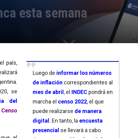
nca esta semana
el país,
ealizará
Luego de
informar los números
entina.
de inflación
correspondientes al
020, se
mes de abril
, el
INDEC
pondrá en
a del
marcha el
censo 2022
, el que
 Censo
puede realizarse
de manera
digital
. En tanto, la
encuesta
presencial
se llevará a cabo
que el