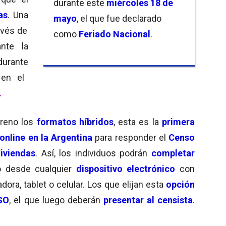
durante este
miércoles 18 de
as
. Una
mayo
, el que fue declarado
avés de
como
Feriado Nacional
.
nte la
durante
en el
.
reno los
formatos híbridos
, esta es la
primera
nline en la Argentina
para responder el
Censo
iviendas
. Así, los individuos podrán
completar
o desde cualquier
dispositivo electrónico
con
ora, tablet o celular. Los que elijan esta
opción
SO
, el que luego deberán
presentar al censista
.