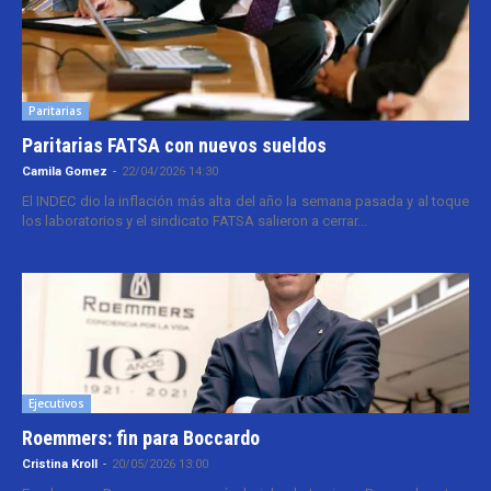
Paritarias
Paritarias FATSA con nuevos sueldos
Camila Gomez
-
22/04/2026 14:30
El INDEC dio la inflación más alta del año la semana pasada y al toque
los laboratorios y el sindicato FATSA salieron a cerrar...
Ejecutivos
Roemmers: fin para Boccardo
Cristina Kroll
-
20/05/2026 13:00