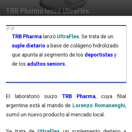
TRB Pharma lanzó UltraFlex
Por
Equipo de Redacción
-
24/04/2018 08:00
TRB Pharma
lanzó
UltraFlex
. Se trata de un
suple dietario
a base de colágeno hidrolizado
que apunta al segmento de los
deportistas
y
de los
adultos
seniors
..
El laboratorio suizo
TRB Pharma
, cuya filial
argentina está al mando de
Lorenzo Romanenghi
,
sumó un nuevo producto al mercado local.
Se trata de
UltraFlex
, un suplemento dietario a