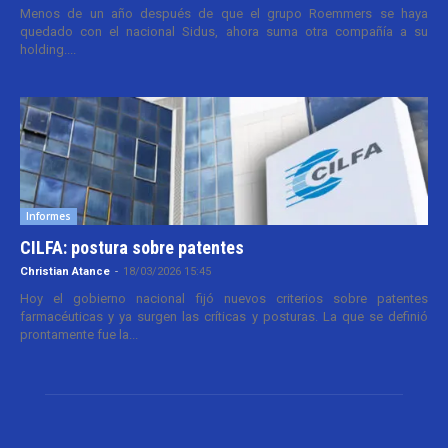
Menos de un año después de que el grupo Roemmers se haya
quedado con el nacional Sidus, ahora suma otra compañía a su
holding....
Informes
CILFA: postura sobre patentes
Christian Atance
-
18/03/2026 15:45
Hoy el gobierno nacional fijó nuevos criterios sobre patentes
farmacéuticas y ya surgen las críticas y posturas. La que se definió
prontamente fue la...