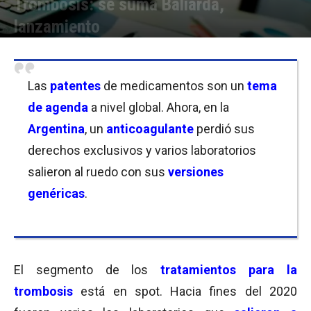
Trombosis: se suma Baliarda,
lanzamiento
Por
Micaela Bitch
-
05/01/2021 12:30
Las
patentes
de medicamentos son un
tema
de agenda
a nivel global. Ahora, en la
Argentina
, un
anticoagulante
perdió sus
derechos exclusivos y varios laboratorios
salieron al ruedo con sus
versiones
genéricas
.
El segmento de los
tratamientos para la
trombosis
está en spot. Hacia fines del 2020