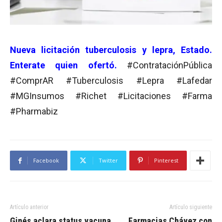
Nueva licitación tuberculosis y lepra, Estado.
Enterate quien ofertó.
#ContrataciónPública
#ComprAR #Tuberculosis #Lepra #Lafedar
#MGInsumos #Richet #Licitaciones #Farma
#Pharmabiz
Facebook
Twitter
Pinterest
Artículo anterior
Artículo siguiente
Ginés aclara status vacuna
Farmacias Chávez con