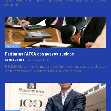
Javier Milei, y el ministro de Salud, Mario Lugones, la CAEME
oficializó...
Paritarias
Paritarias FATSA con nuevos sueldos
Camila Gomez
-
22/04/2026 14:30
El INDEC dio la inflación más alta del año la semana pasada y al toque
los laboratorios y el sindicato FATSA salieron a cerrar...