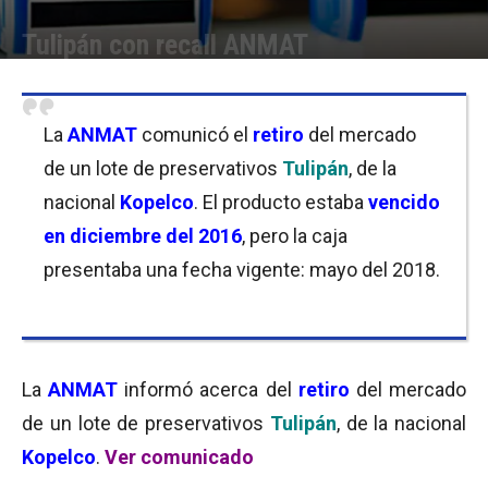
Tulipán con recall ANMAT
Por
Florencia Costas
-
22/01/2018 11:00
La
ANMAT
comunicó el
retiro
del mercado
de un lote de preservativos
Tulipán
, de la
nacional
Kopelco
. El producto estaba
vencido
en diciembre del 2016
, pero la caja
presentaba una fecha vigente: mayo del 2018.
La
ANMAT
informó acerca del
retiro
del mercado
de un lote de preservativos
Tulipán
, de la nacional
Kopelco
.
Ver comunicado