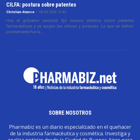
CILFA: postura sobre patentes
Christian Atance
-
18/03/2026 15:45
Hoy el gobierno nacional fijó nuevos criterios sobre patentes
farmacéuticas y ya surgen las críticas y posturas. La que se definió
prontamente fue la...
SOBRE NOSOTROS
Pharmabiz es un diario especializado en el quehacer
de la industria farmacéutica y cosmética. Investiga y
analiza noticias desde la Ciudad de Buenos Aires para