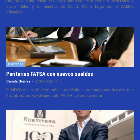
Durante una audiencia en Casa Rosada con el presidente de la Nación,
Javier Milei, y el ministro de Salud, Mario Lugones, la CAEME
oficializó...
Paritarias
Paritarias FATSA con nuevos sueldos
Camila Gomez
-
22/04/2026 14:30
El INDEC dio la inflación más alta del año la semana pasada y al toque
los laboratorios y el sindicato FATSA salieron a cerrar...