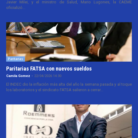
Javier Milei, y el ministro de Salud, Mario Lugones, la CAEME
oficializó...
Paritarias
Paritarias FATSA con nuevos sueldos
Camila Gomez
-
22/04/2026 14:30
El INDEC dio la inflación más alta del año la semana pasada y al toque
los laboratorios y el sindicato FATSA salieron a cerrar...