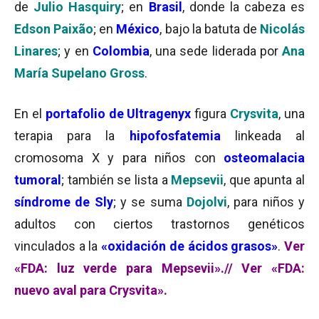
de
Julio Hasquiry
; en
Brasil
, donde la cabeza es
Edson Paixão
; en
México
, bajo la batuta de
Nicolás
Linares
; y en
Colombia
, una sede liderada por
Ana
María Supelano Gross
.
En el
portafolio de Ultragenyx
figura
Crysvita
, una
terapia para la
hipofosfatemia
linkeada al
cromosoma X y para niños con
osteomalacia
tumoral
; también se lista a
Mepsevii
, que apunta al
síndrome de Sly
; y se suma
Dojolvi
, para niños y
adultos con ciertos trastornos genéticos
vinculados a la
«oxidación de ácidos grasos»
.
Ver
«FDA: luz verde para Mepsevii».
//
Ver «FDA:
nuevo aval para Crysvita».