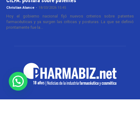
CILFA: postura sobre patentes
Christian Atance
-
18/03/2026 15:45
Hoy el gobierno nacional fijó nuevos criterios sobre patentes
farmacéuticas y ya surgen las críticas y posturas. La que se definió
prontamente fue la...
SOBRE NOSOTROS
Pharmabiz es un diario especializado en el quehacer
de la industria farmacéutica y cosmética. Investiga y
analiza noticias desde la Ciudad de Buenos Aires para