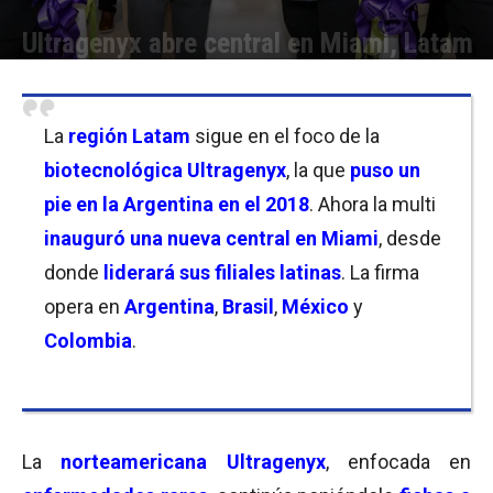
Ultragenyx abre central en Miami, Latam
Por
Micaela Bitch
-
23/11/2021 11:15
La
región Latam
sigue en el foco de la
biotecnológica Ultragenyx
, la que
puso un
pie en la Argentina en el 2018
. Ahora la multi
inauguró una nueva central en Miami
, desde
donde
liderará sus filiales latinas
. La firma
opera en
Argentina
,
Brasil
,
México
y
Colombia
.
La
norteamericana Ultragenyx
, enfocada en