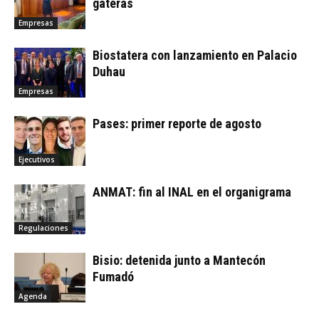
gateras
Empresas
Biostatera con lanzamiento en Palacio
Duhau
Empresas
Pases: primer reporte de agosto
Ejecutivos
ANMAT: fin al INAL en el organigrama
Regulaciones
Bisio: detenida junto a Mantecón
Fumadó
Agenda