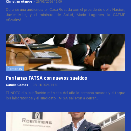
Christian Atance
-
29/05/2026 15:00
Durante una audiencia en Casa Rosada con el presidente de la Nación,
Javier Milei, y el ministro de Salud, Mario Lugones, la CAEME
oficializó...
Paritarias
Paritarias FATSA con nuevos sueldos
Camila Gomez
-
22/04/2026 14:30
El INDEC dio la inflación más alta del año la semana pasada y al toque
los laboratorios y el sindicato FATSA salieron a cerrar...