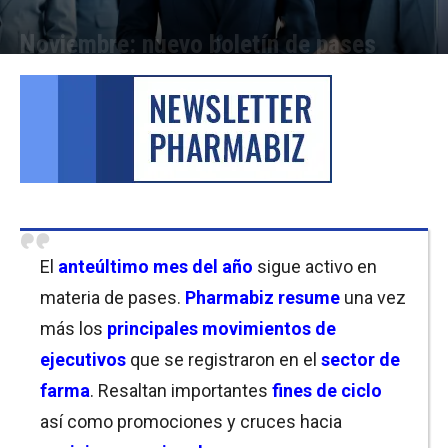
Noviembre: nuevo boletín de pases
Por
Micaela Bitch
-
23/11/2021 12:30
El
anteúltimo mes del año
sigue activo en
materia de pases.
Pharmabiz resume
una vez
más los
principales movimientos de
ejecutivos
que se registraron en el
sector de
farma
. Resaltan importantes
fines de ciclo
así como promociones y cruces hacia