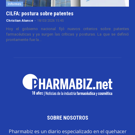
Informes
CILFA: postura sobre patentes
Christian Atance
-
18/03/2026 15:45
Hoy el gobierno nacional fijó nuevos criterios sobre patentes
farmacéuticas y ya surgen las críticas y posturas. La que se definió
prontamente fue la...
SOBRE NOSOTROS
Pharmabiz es un diario especializado en el quehacer