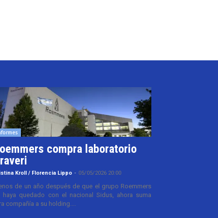
nformes
oemmers compra laboratorio
raveri
istina Kroll / Florencia Lippo
-
05/05/2026 20:00
nos de un año después de que el grupo Roemmers
 haya quedado con el nacional Sidus, ahora suma
ra compañía a su holding....