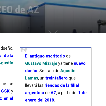
CEO de AZ
 dueño.
al de la
El antiguo escritorio
de
Agustín
Gustavo Mizraje
ya tiene
nuevo
dueño
. Se trata de
Agustín
Lamas
, un
treintañero
que
 que se
llevará las
riendas de la filial
a GSK
y
argentina
de
AZ
, a partir del
1 de
O en el
enero del 2018
.