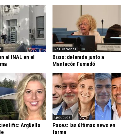
s
Regulaciones
n al INAL en el
Bisio: detenida junto a
ama
Mantecón Fumadó
Ejecutivos
ientific: Argüello
Pases: las últimas news en
le
farma