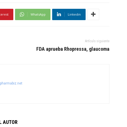
terest
WhatsApp
Linkedin
Artículo siguiente
FDA aprueba Rhopressa, glaucoma
@pharmabiz.net
L AUTOR