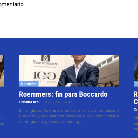
comentario
Ejecutivos
I
Roemmers: fin para Boccardo
R
C
Cristina Kroll
-
20/05/2026 13:00
Cr
En el grupo Roemmers se cerró el ciclo de Luciano
Boccardo y tras casi tres décadas. El ejecutivo actuaba
el
Me
como gerente general del holding...
 de
se
ot