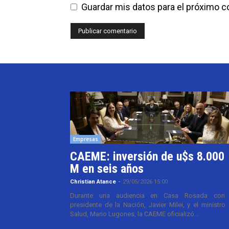
Guardar mis datos para el próximo 
Empresas
CAEME: inversión de u$s 8.000
M en seis años
Christian Atance
-
29/05/2026 15:00
Durante una audiencia en Casa Rosada con 
presidente de la Nación, Javier Milei, y el ministro
Salud, Mario Lugones, la CAEME oficializó...