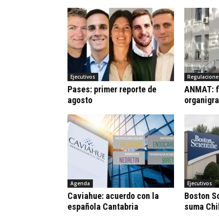
Ejecutivos
Regulacione
Pases: primer reporte de
ANMAT: fi
agosto
organigr
Agenda
Ejecutivos
Caviahue: acuerdo con la
Boston Sc
española Cantabria
suma Chi