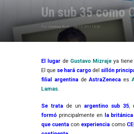
Un sub 35 como 
Por
Cristina Kroll
-
20/12/2017 13:30
El lugar
de
Gustavo Mizraje
ya tiene
El que
se hará cargo
del
sillón princip
filial argentina
de
AstraZeneca
es
Lamas
.
Se trata
de un
argentino sub 35
,
formó
principalmente en
la británic
que cuenta
con
experiencia
como
CE
continente
.