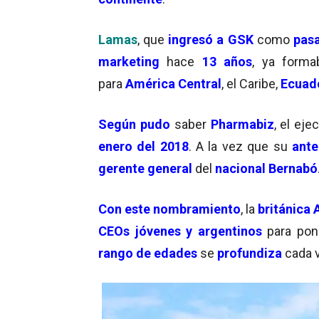
Lamas
, que
ingresó a GSK
como
pas
marketing
hace
13 años
, ya form
para
América Central
, el Caribe,
Ecuad
Según pudo
saber
Pharmabiz
, el eje
enero del 2018
. A la vez que su
ante
gerente general
del
nacional Bernabó
Con este nombramiento
, la
británica 
CEOs jóvenes y argentinos
para po
rango de edades
se
profundiza
cada 