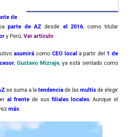
ante de
aba
parte de AZ
desde
el 2016
, como titular
or
y Perú.
Ver artículo
cutivo
asumirá
como
CEO local
a partir del
1 de
cesor
,
Gustavo Mizraje
, ya está sentado como
.
AZ
se suma a la
tendencia
de las
multis
de elegir
ner
al frente
de sus
filiales locales
. Aunque el
vez
más
.