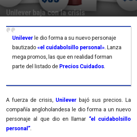
Unilever baja con la crisis
Por
Equipo de Redacción
-
15/06/2017 10:00
Unilever
le dio forma a su nuevo personaje
bautizado
«el cuidabolsillo personal»
. Lanza
mega promos, las que en realidad forman
parte del listado de
Precios Cuidados
.
A fuerza de crisis,
Unilever
bajó sus precios. La
compañía angloholandesa le dio forma a un nuevo
personaje al que dio en llamar
“el cuidabolsillo
personal”
.