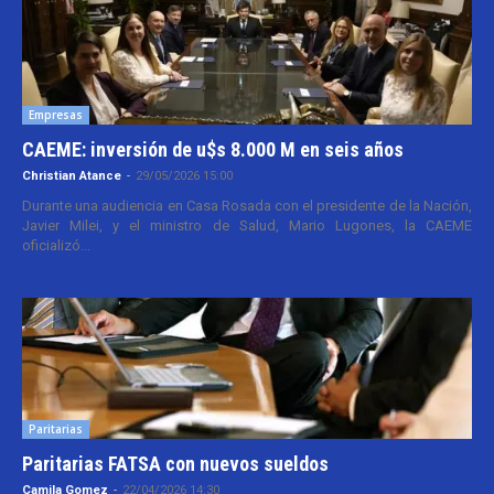
Empresas
CAEME: inversión de u$s 8.000 M en seis años
Christian Atance
-
29/05/2026 15:00
Durante una audiencia en Casa Rosada con el presidente de la Nación,
Javier Milei, y el ministro de Salud, Mario Lugones, la CAEME
oficializó...
Paritarias
Paritarias FATSA con nuevos sueldos
Camila Gomez
-
22/04/2026 14:30