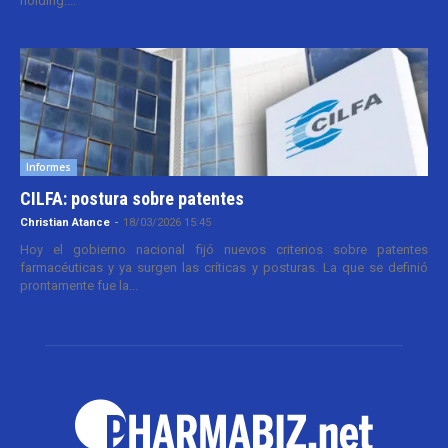
holding....
Informes
CILFA: postura sobre patentes
Christian Atance
-
18/03/2026 15:45
Hoy el gobierno nacional fijó nuevos criterios sobre patentes
farmacéuticas y ya surgen las críticas y posturas. La que se definió
prontamente fue la...