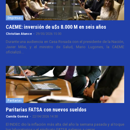
Empresas
CAEME: inversión de u$s 8.000 M en seis años
Christian Atance
-
29/05/2026 15:00
Durante una audiencia en Casa Rosada con el presidente de la Nación,
Javier Milei, y el ministro de Salud, Mario Lugones, la CAEME
oficializó...
Paritarias
Paritarias FATSA con nuevos sueldos
Camila Gomez
-
22/04/2026 14:30
El INDEC dio la inflación más alta del año la semana pasada y al toque
los laboratorios y el sindicato FATSA salieron a cerrar...