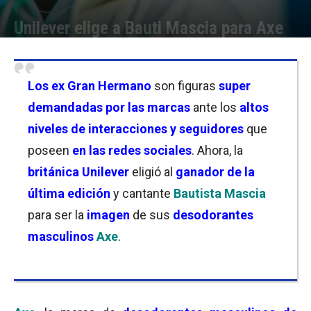
Unilever elige a Bauti Mascia para Axe
Por
Florencia Lippo
-
12/09/2024 11:00
Los
ex Gran Hermano
son figuras
super
demandadas por las marcas
ante los
altos
niveles de interacciones y seguidores
que
poseen
en las redes sociales
. Ahora, la
británica Unilever
eligió al
ganador de la
última edición
y cantante
Bautista Mascia
para ser la
imagen
de sus
desodorantes
masculinos
Axe
.