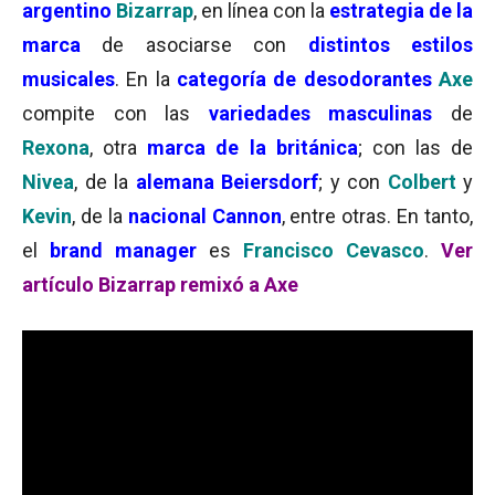
argentino
Bizarrap
, en línea con la
estrategia de la
marca
de asociarse con
distintos estilos
musicales
. En la
categoría de desodorantes
Axe
compite con las
variedades masculinas
de
Rexona
, otra
marca de la británica
; con las de
Nivea
, de la
alemana Beiersdorf
; y con
Colbert
y
Kevin
, de la
nacional Cannon
, entre otras. En tanto,
el
brand manager
es
Francisco Cevasco
.
Ver
artículo Bizarrap remixó a Axe