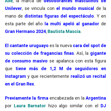
Axe
, la marca de
desodorantes masculinos de
Unilever
, se vincula con
el mundo musical
de la
mano de
distintas figuras del espectáculo
. Y en
esta parte del año
la multi apeló al ganador
de
Gran Hermano 2024
,
Bautista Mascia
.
El
cantante uruguayo
es la nueva
cara del spot de
su colección de fragancias finas
. Así, la
gigante
de consumo masivo
se apalanca con esta figura
que
tiene más de 1,2 M de seguidores en
Instagram
y que recientemente
realizó un recital
en el Gran Rex
.
Previamente la
firma
encabezada en la
Argentina
por
Laura Barnator
hizo algo similar con el
DJ