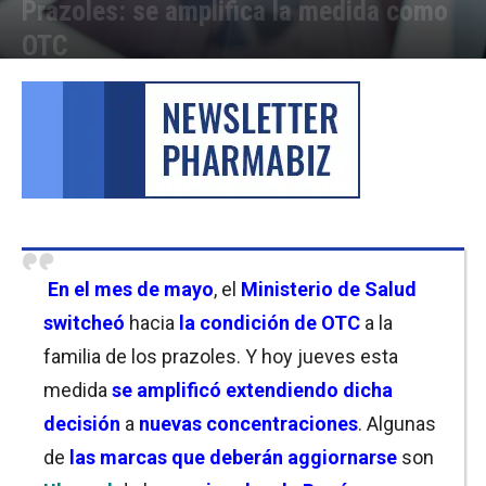
Prazoles: se amplifica la medida como
OTC
Por
Sofía Belgrano
-
12/09/2024 09:15
En el mes de mayo
, el
Ministerio de Salud
switcheó
hacia
la condición de OTC
a la
familia de los prazoles. Y hoy jueves esta
medida
se amplificó extendiendo dicha
decisión
a
nuevas concentraciones
. Algunas
de
las marcas que deberán aggiornarse
son