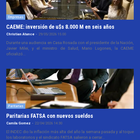
Empresas
CAEME: inversión de u$s 8.000 M en seis años
Christian Atance
-
29/05/2026 15:00
Durante una audiencia en Casa Rosada con el presidente de la Nación,
Javier Milei, y el ministro de Salud, Mario Lugones, la CAEME
oficializó...
Paritarias
Paritarias FATSA con nuevos sueldos
Camila Gomez
-
22/04/2026 14:30
El INDEC dio la inflación más alta del año la semana pasada y al toque
los laboratorios y el sindicato FATSA salieron a cerrar...