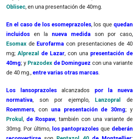
Oblisec
, en una presentación de 40mg.
En el caso de los esomeprazoles
, los que
quedan
incluidos
en la
nueva medida
son por caso,
Esomax
de
Eurofarma
con presentaciones de 40
mg;
Alprezal
de Lazar
, con una
presentación de
40mg
; y
Prazodex
de Dominguez
con una variante
de 40 mg.,
entre varias otras marcas
.
Los lansoprazoles
alcanzados
por la nueva
normativa
, son por ejemplo,
Lanzopral
de
R
oemmers
, con
una presentación de 30mg
; y
Prokul
,
de Rospaw
, también con una variante de
30mg. Por último,
los pantoprazoles
que
deberán
reconvertirse
son
Peptazol
40
de Montpellier
;